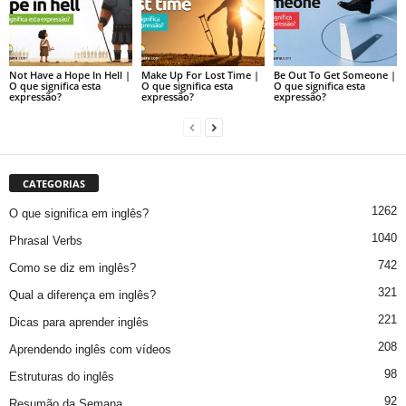
Not Have a Hope In Hell |
Make Up For Lost Time |
Be Out To Get Someone |
O que significa esta
O que significa esta
O que significa esta
expressão?
expressão?
expressão?
CATEGORIAS
1262
O que significa em inglês?
1040
Phrasal Verbs
742
Como se diz em inglês?
321
Qual a diferença em inglês?
221
Dicas para aprender inglês
208
Aprendendo inglês com vídeos
98
Estruturas do inglês
92
Resumão da Semana