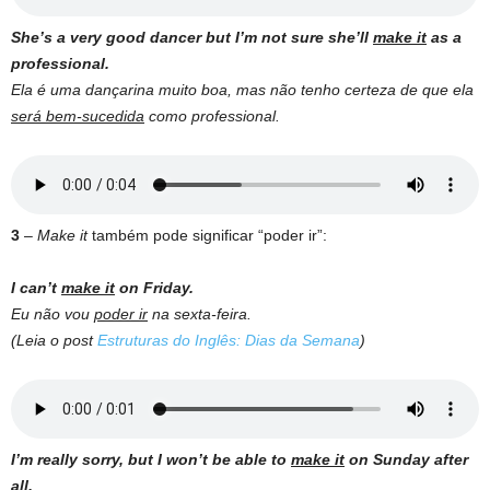
She’s a very good dancer but I’m not sure she’ll
make it
as a
professional.
Ela é uma dançarina muito boa, mas não tenho certeza de que ela
será bem-sucedida
como professional.
3
–
Make it
também pode significar “poder ir”:
I can’t
make it
on Friday.
Eu não vou
poder ir
na sexta-feira.
(Leia o post
Estruturas do Inglês: Dias da Semana
)
I’m really sorry, but I won’t be able to
make it
on Sunday after
all.