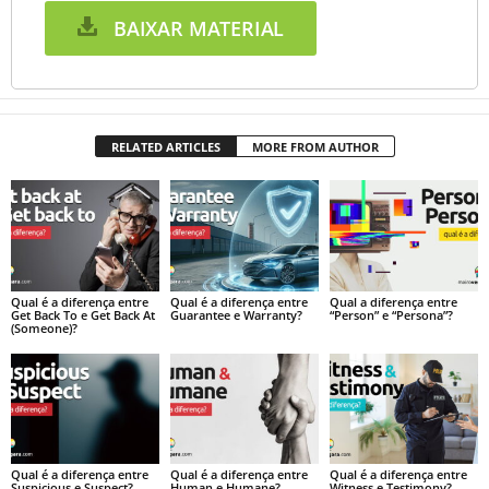
BAIXAR MATERIAL
RELATED ARTICLES
MORE FROM AUTHOR
Qual é a diferença entre
Qual é a diferença entre
Qual a diferença entre
Get Back To e Get Back At
Guarantee e Warranty?
“Person” e “Persona”?
(Someone)?
Qual é a diferença entre
Qual é a diferença entre
Qual é a diferença entre
Suspicious e Suspect?
Human e Humane?
Witness e Testimony?