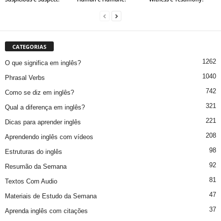
CATEGORIAS
1262
O que significa em inglês?
1040
Phrasal Verbs
742
Como se diz em inglês?
321
Qual a diferença em inglês?
221
Dicas para aprender inglês
208
Aprendendo inglês com vídeos
98
Estruturas do inglês
92
Resumão da Semana
81
Textos Com Audio
47
Materiais de Estudo da Semana
37
Aprenda inglês com citações