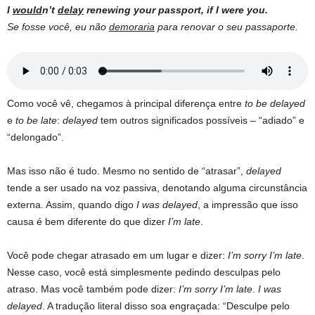
I
would
n’t
delay
renewing your passport, if I were you.
Se fosse você, eu não
demoraria
para renovar o seu passaporte.
Como você vê, chegamos à principal diferença entre
to be delayed
e
to be late
:
delayed
tem outros significados possíveis – “adiado” e
“delongado”.
Mas isso não é tudo. Mesmo no sentido de “atrasar”,
delayed
tende a ser usado na voz passiva, denotando alguma circunstância
externa. Assim, quando digo
I was delayed
, a impressão que isso
causa é bem diferente do que dizer
I’m late
.
Você pode chegar atrasado em um lugar e dizer:
I’m sorry I’m late
.
Nesse caso, você está simplesmente pedindo desculpas pelo
atraso. Mas você também pode dizer:
I’m sorry I’m late
.
I was
delayed
. A tradução literal disso soa engraçada: “Desculpe pelo