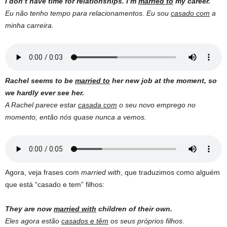
I don’t have time for relationships. I’m
married to
my career.
Eu não tenho tempo para relacionamentos. Eu sou
casado com
a
minha carreira.
Rachel seems to be
married to
her new job at the moment, so
we hardly ever see her.
A Rachel parece estar
casada com
o seu novo emprego no
momento, então nós quase nunca a vemos.
Agora, veja frases com
married with
, que traduzimos como alguém
que está “casado e tem” filhos:
They are now
married with
children of their own.
Eles agora estão
casados e têm
os seus próprios filhos.