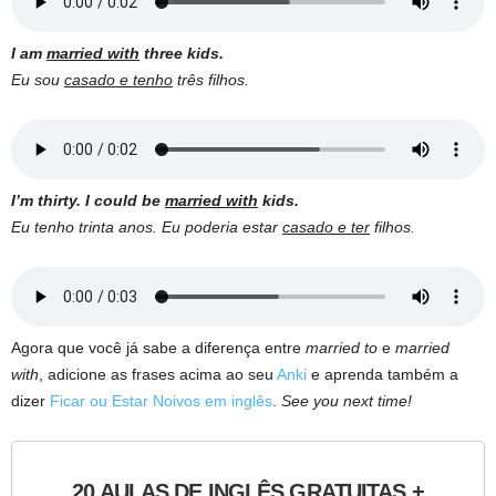
I am
married with
three kids.
Eu sou
casado e tenho
três filhos.
I’m thirty. I could be
married with
kids.
Eu tenho trinta anos. Eu poderia estar
casado e ter
filhos.
Agora que você já sabe a diferença entre
married to
e
married
with
, adicione as frases acima ao seu
Anki
e aprenda também a
dizer
Ficar ou Estar Noivos em inglês
.
See you next time!
20 AULAS DE INGLÊS GRATUITAS +