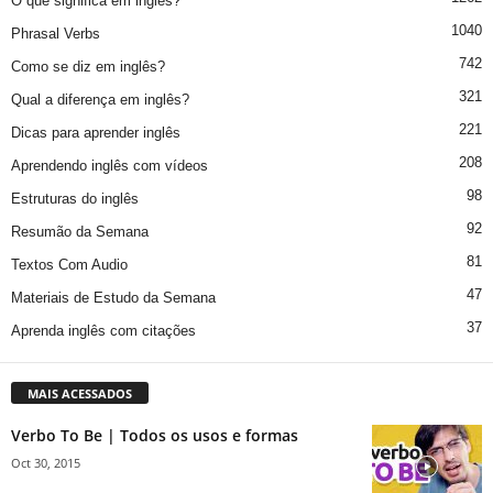
O que significa em inglês?
1040
Phrasal Verbs
742
Como se diz em inglês?
321
Qual a diferença em inglês?
221
Dicas para aprender inglês
208
Aprendendo inglês com vídeos
98
Estruturas do inglês
92
Resumão da Semana
81
Textos Com Audio
47
Materiais de Estudo da Semana
37
Aprenda inglês com citações
MAIS ACESSADOS
Verbo To Be | Todos os usos e formas
Oct 30, 2015