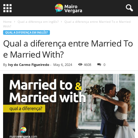
Home
Qual a diferença em inglês?
Qual a diferença entre Married To e Married
With?
QUAL A DIFERENÇA EM INGLÊS?
Qual a diferença entre Married To
e Married With?
By
Ivy do Carmo Figueiredo
-
May 6, 2024
4608
0