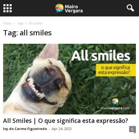
Home
Tags
All smiles
Tag: all smiles
All Smiles | O que significa esta expressão?
Ivy do Carmo Figueiredo
-
Apr 24, 2023
0