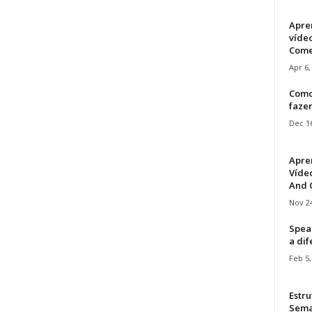
Apre
víde
Come
Apr 6,
Como
faze
Dec 16
Apre
Vídeo
And C
Nov 24
Speak
a di
Feb 5,
Estru
Sem