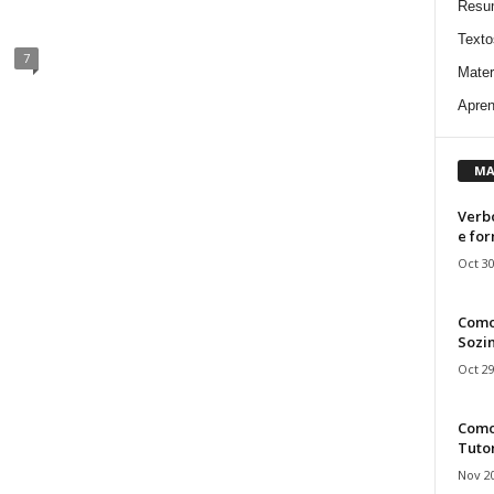
Resu
Texto
7
Mater
Apren
MA
Verbo
e fo
Oct 30
Como
Sozin
Oct 29
Como 
Tuto
Nov 20