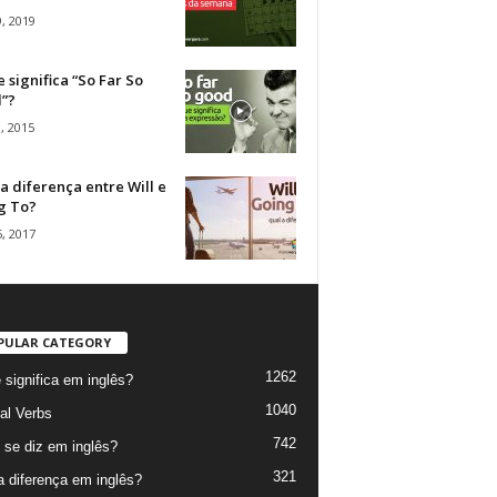
, 2019
 significa “So Far So
”?
, 2015
a diferença entre Will e
g To?
, 2017
PULAR CATEGORY
1262
 significa em inglês?
1040
al Verbs
742
se diz em inglês?
321
a diferença em inglês?