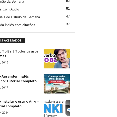
92
mão da Semana
81
s Com Audio
47
iais de Estudo da Semana
37
da inglês com citações
IS ACESSADOS
 To Be | Todos os usos
rmas
, 2015
 Aprender Inglês
ho: Tutorial Completo
, 2017
instalar e usar o Anki –
rial completo
, 2014