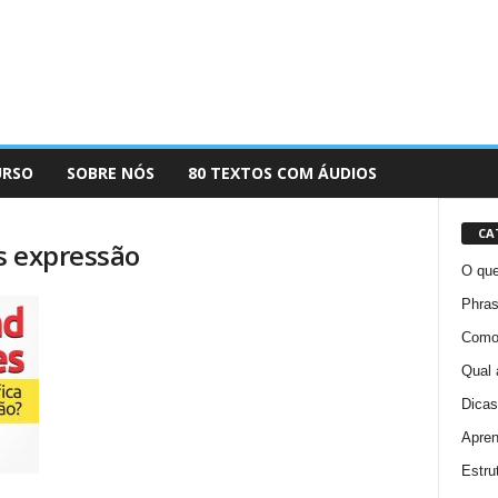
URSO
SOBRE NÓS
80 TEXTOS COM ÁUDIOS
CA
s expressão
O que
Phras
Como 
Qual 
Dicas
Apren
Estru