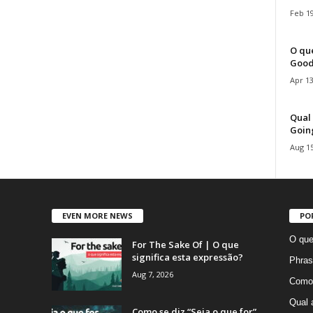
Feb 19
O que
Good
Apr 13
Qual 
Goin
Aug 15
EVEN MORE NEWS
PO
O que
For The Sake Of | O que
significa esta expressão?
Phras
Aug 7, 2026
Como 
Qual 
Como se diz “Seja o que for”