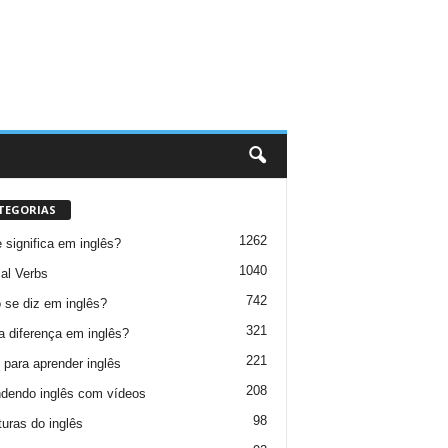
TEGORIAS
1262
 significa em inglês?
1040
al Verbs
742
se diz em inglês?
321
a diferença em inglês?
221
 para aprender inglês
208
dendo inglês com vídeos
98
turas do inglês