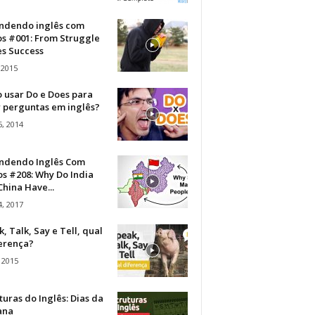
ndendo inglês com
os #001: From Struggle
s Success
 2015
 usar Do e Does para
r perguntas em inglês?
, 2014
ndendo Inglês Com
s #208: Why Do India
hina Have...
, 2017
, Talk, Say e Tell, qual
ferença?
 2015
turas do Inglês: Dias da
ana