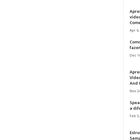
Apre
víde
Come
Apr 6,
Como
faze
Dec 16
Apre
Vídeo
And C
Nov 24
Speak
a di
Feb 5,
Estru
Sem