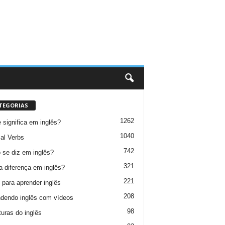
TEGORIAS
1262
 significa em inglês?
1040
al Verbs
742
se diz em inglês?
321
a diferença em inglês?
221
 para aprender inglês
208
dendo inglês com vídeos
98
turas do inglês