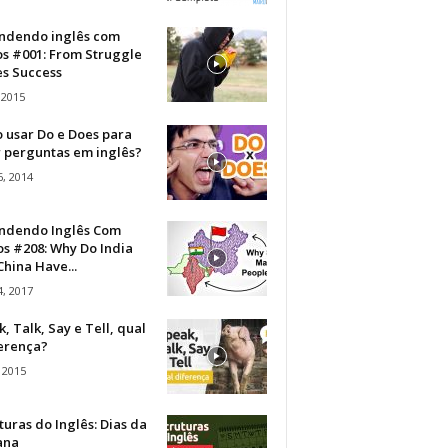
ndendo inglês com
os #001: From Struggle
s Success
 2015
 usar Do e Does para
r perguntas em inglês?
, 2014
ndendo Inglês Com
s #208: Why Do India
hina Have...
, 2017
, Talk, Say e Tell, qual
ferença?
 2015
turas do Inglês: Dias da
ana