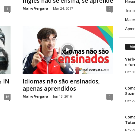
Inglês não se ensina, se aprende
Resu
Mairo Vergara
-
Mar 24, 2017
1
2
Texto
Mater
Apren
MA
Verbo
e fo
Oct 30
 IN
Idiomas não são ensinados,
apenas aprendidos
Como
Sozin
Mairo Vergara
-
Jun 13, 2016
16
0
Oct 29
Como 
Tuto
Nov 20