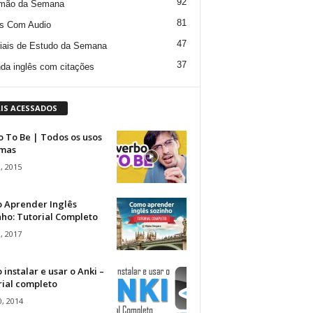
92
mão da Semana
81
s Com Audio
47
iais de Estudo da Semana
37
da inglês com citações
IS ACESSADOS
 To Be | Todos os usos
rmas
, 2015
 Aprender Inglês
ho: Tutorial Completo
, 2017
instalar e usar o Anki –
rial completo
, 2014