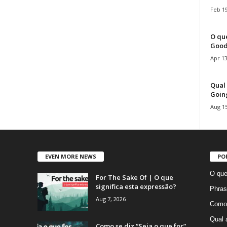
Feb 19
O que
Good
Apr 13
Qual 
Goin
Aug 15
EVEN MORE NEWS
PO
O que
For The Sake Of | O que
significa esta expressão?
Phras
Aug 7, 2026
Como 
Qual 
Como se diz “Seja o que for”