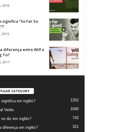
, 2019
 significa “So Far So
”?
, 2015
a diferença entre Will e
g To?
, 2017
PULAR CATEGORY
1262
 significa em inglês?
1040
al Verbs
742
se diz em inglês?
321
a diferença em inglês?