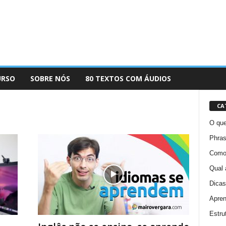
URSO
SOBRE NÓS
80 TEXTOS COM ÁUDIOS
CA
O que
Phras
Como 
Qual 
Dicas
Apren
Estru