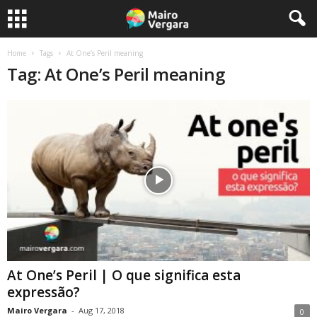
Home
Tags
At One’s Peril meaning
Tag: At One’s Peril meaning
At One’s Peril | O que significa esta
expressão?
Mairo Vergara
-
Aug 17, 2018
0