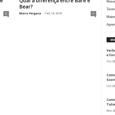
 e
Qual a diferença entre Bare e
Resu
Bear?
Texto
Mairo Vergara
-
Feb 14, 2018
0
0
Mater
Apren
MA
Verbo
e fo
Oct 30
Como
Sozin
Oct 29
Como 
Tuto
Nov 20