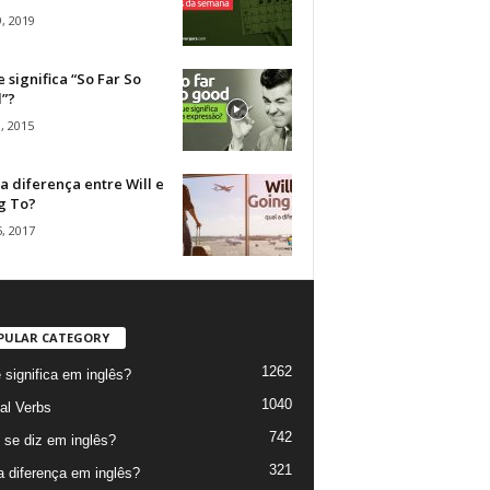
, 2019
 significa “So Far So
”?
, 2015
a diferença entre Will e
g To?
, 2017
PULAR CATEGORY
1262
 significa em inglês?
1040
al Verbs
742
se diz em inglês?
321
a diferença em inglês?