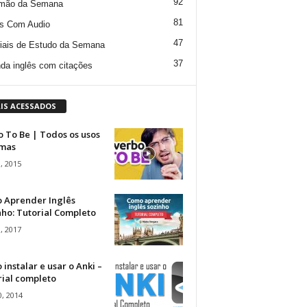
92
mão da Semana
81
s Com Audio
47
iais de Estudo da Semana
37
da inglês com citações
IS ACESSADOS
 To Be | Todos os usos
rmas
, 2015
 Aprender Inglês
ho: Tutorial Completo
, 2017
instalar e usar o Anki –
rial completo
, 2014