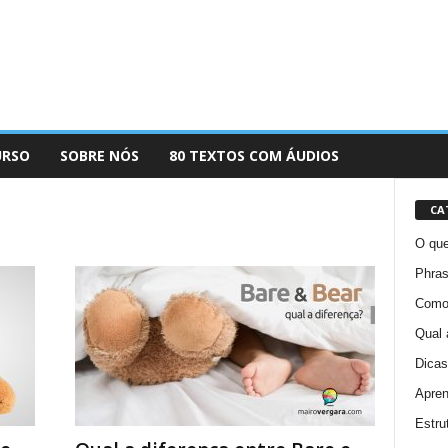
URSO
SOBRE NÓS
80 TEXTOS COM ÁUDIOS
CA
O que
Phras
Como 
Qual 
Dicas
Apren
Estru