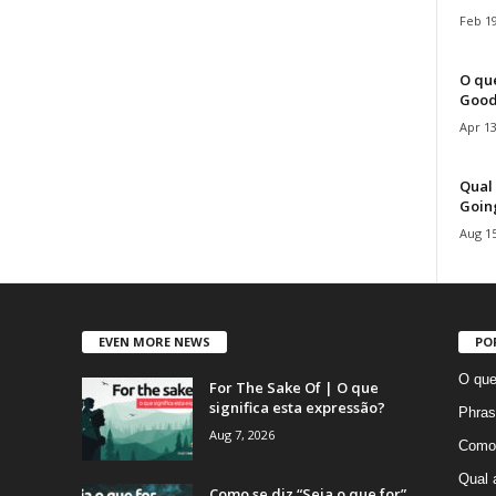
Feb 19
O que
Good
Apr 13
Qual 
Goin
Aug 15
EVEN MORE NEWS
PO
O que
For The Sake Of | O que
significa esta expressão?
Phras
Aug 7, 2026
Como 
Qual 
Como se diz “Seja o que for”