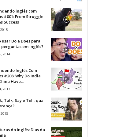
ndendo inglês com
os #001: From Struggle
s Success
 2015
 usar Do e Does para
r perguntas em inglês?
, 2014
ndendo Inglês Com
s #208: Why Do India
hina Have...
, 2017
, Talk, Say e Tell, qual
ferença?
 2015
turas do Inglês: Dias da
ana