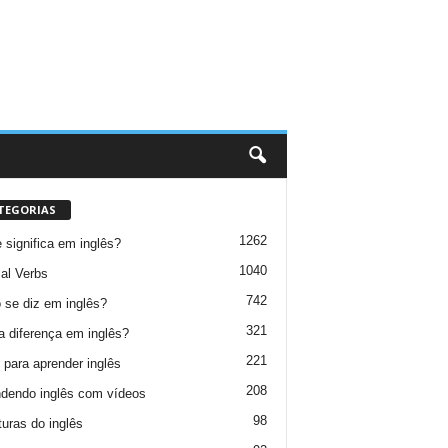
TEGORIAS
1262
 significa em inglês?
1040
al Verbs
742
se diz em inglês?
321
a diferença em inglês?
221
 para aprender inglês
208
dendo inglês com vídeos
98
turas do inglês