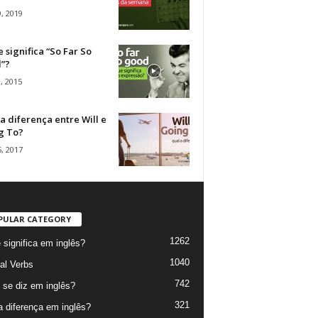
, 2019
 significa “So Far So
”?
, 2015
a diferença entre Will e
g To?
, 2017
PULAR CATEGORY
1262
 significa em inglês?
1040
al Verbs
742
se diz em inglês?
321
a diferença em inglês?