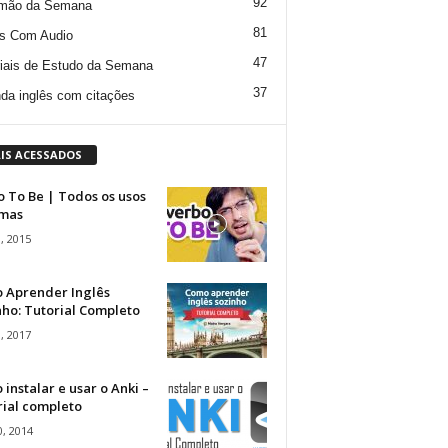
92
mão da Semana
81
s Com Audio
47
iais de Estudo da Semana
37
da inglês com citações
IS ACESSADOS
 To Be | Todos os usos
rmas
, 2015
 Aprender Inglês
ho: Tutorial Completo
, 2017
instalar e usar o Anki –
rial completo
, 2014