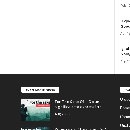
Feb 19
O que
Good
Apr 13
Qual 
Goin
Aug 15
EVEN MORE NEWS
PO
O que
For The Sake Of | O que
significa esta expressão?
Phras
Aug 7, 2026
Como 
Qual 
Como se diz “Seja o que for”