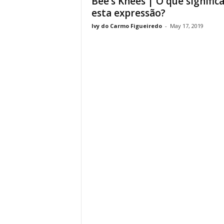
Bee’s Knees | O que signific
esta expressão?
Ivy do Carmo Figueiredo
-
May 17, 2019