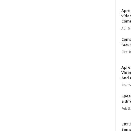
Apre
víde
Come
Apr 6,
Como
faze
Dec 16
Apre
Vídeo
And C
Nov 24
Speak
a di
Feb 5,
Estru
Sem