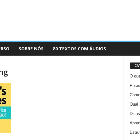
URSO
SOBRE NÓS
80 TEXTOS COM ÁUDIOS
CA
ing
O que
Phras
Como 
Qual 
Dicas
Apren
Estru