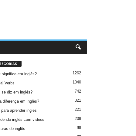
TEGORIAS
1262
 significa em inglês?
1040
al Verbs
742
se diz em inglês?
321
a diferença em inglês?
221
 para aprender inglês
208
dendo inglês com vídeos
98
turas do inglês