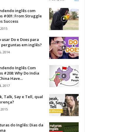
ndendo inglês com
os #001: From Struggle
s Success
 2015
 usar Do e Does para
r perguntas em inglês?
, 2014
ndendo Inglês Com
s #208: Why Do India
hina Have...
, 2017
, Talk, Say e Tell, qual
ferença?
 2015
turas do Inglês: Dias da
ana