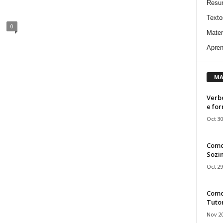
a
Resu
Texto
0
Mater
Apren
MA
Verbo
e fo
Oct 30
Como
Sozin
Oct 29
Como 
Tuto
Nov 20