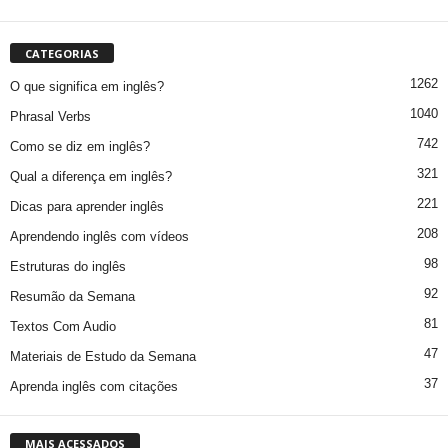
CATEGORIAS
1262
O que significa em inglês?
1040
Phrasal Verbs
742
Como se diz em inglês?
321
Qual a diferença em inglês?
221
Dicas para aprender inglês
208
Aprendendo inglês com vídeos
98
Estruturas do inglês
92
Resumão da Semana
81
Textos Com Audio
47
Materiais de Estudo da Semana
37
Aprenda inglês com citações
MAIS ACESSADOS