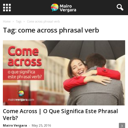
Home
Tags
Come across phrasal verb
Tag: come across phrasal verb
Come Across | O Que Significa Este Phrasal
Verb?
Mairo Vergara
-
May 25, 2016
3