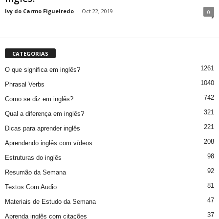
Ivy do Carmo Figueiredo
-
Oct 22, 2019
0
CATEGORIAS
1261
O que significa em inglês?
1040
Phrasal Verbs
742
Como se diz em inglês?
321
Qual a diferença em inglês?
221
Dicas para aprender inglês
208
Aprendendo inglês com vídeos
98
Estruturas do inglês
92
Resumão da Semana
81
Textos Com Audio
47
Materiais de Estudo da Semana
37
Aprenda inglês com citações