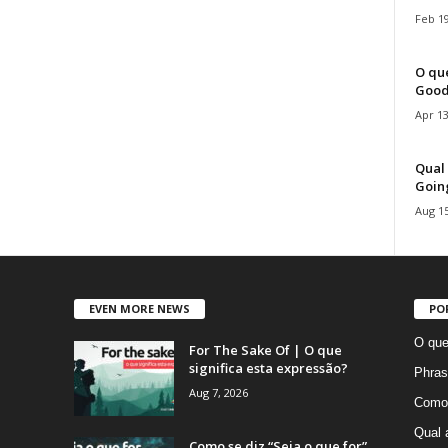
Feb 19
O que
Good
Apr 13
Qual 
Goin
Aug 15
EVEN MORE NEWS
PO
O que
For The Sake Of | O que
significa esta expressão?
Phras
Aug 7, 2026
Como 
Qual 
Como se diz “Seja o que for”