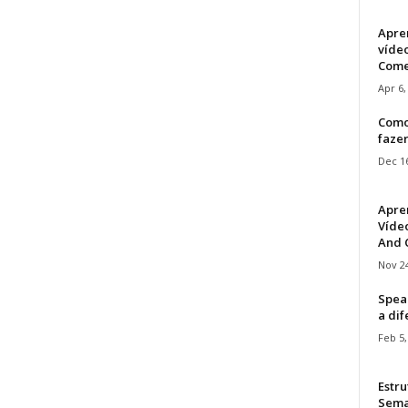
Apre
víde
Come
Apr 6,
Como
faze
Dec 16
Apre
Vídeo
And C
Nov 24
Speak
a di
Feb 5,
Estru
Sem