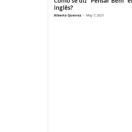
Como se diz “Pensar Bem” 
inglês?
Alberto Queiroz
-
May 7, 2021