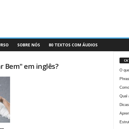
URSO
SOBRE NÓS
80 TEXTOS COM ÁUDIOS
CA
ar Bem" em inglês?
O que
Phras
Como 
Qual 
Dicas
Apren
Estru