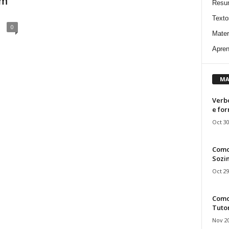
em
Resu
Texto
0
Mater
Apren
MA
Verbo
e fo
Oct 30
Como
Sozin
Oct 29
Como 
Tuto
Nov 20