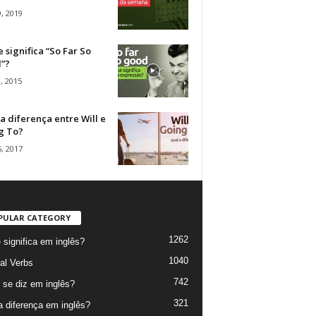
, 2019
 significa “So Far So
”?
, 2015
a diferença entre Will e
g To?
, 2017
PULAR CATEGORY
1262
 significa em inglês?
1040
al Verbs
742
se diz em inglês?
321
a diferença em inglês?