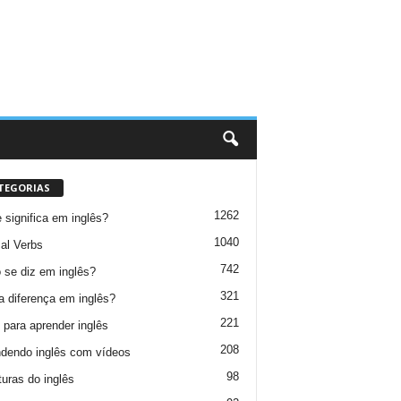
TEGORIAS
1262
 significa em inglês?
1040
al Verbs
742
se diz em inglês?
321
a diferença em inglês?
221
 para aprender inglês
208
dendo inglês com vídeos
98
turas do inglês