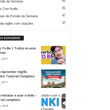
92
mão da Semana
81
s Com Audio
47
iais de Estudo da Semana
37
da inglês com citações
IS ACESSADOS
 To Be | Todos os usos
rmas
, 2015
 Aprender Inglês
ho: Tutorial Completo
, 2017
instalar e usar o Anki –
rial completo
, 2014