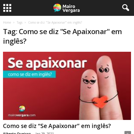
Home
Tags
Como se diz "Se Apaixonar" em inglês?
Tag: Como se diz "Se Apaixonar" em
inglês?
Como se diz “Se Apaixonar” em inglês?
Alberto Queiroz
-
Jan 29, 2021