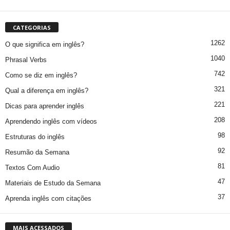
CATEGORIAS
1262
O que significa em inglês?
1040
Phrasal Verbs
742
Como se diz em inglês?
321
Qual a diferença em inglês?
221
Dicas para aprender inglês
208
Aprendendo inglês com vídeos
98
Estruturas do inglês
92
Resumão da Semana
81
Textos Com Audio
47
Materiais de Estudo da Semana
37
Aprenda inglês com citações
MAIS ACESSADOS