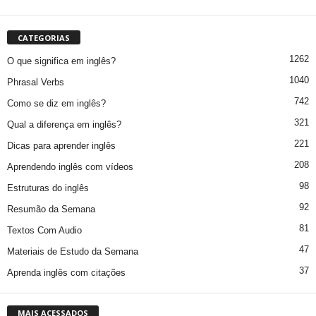
CATEGORIAS
1262
O que significa em inglês?
1040
Phrasal Verbs
742
Como se diz em inglês?
321
Qual a diferença em inglês?
221
Dicas para aprender inglês
208
Aprendendo inglês com vídeos
98
Estruturas do inglês
92
Resumão da Semana
81
Textos Com Audio
47
Materiais de Estudo da Semana
37
Aprenda inglês com citações
MAIS ACESSADOS