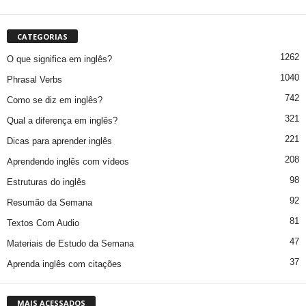
CATEGORIAS
1262
O que significa em inglês?
1040
Phrasal Verbs
742
Como se diz em inglês?
321
Qual a diferença em inglês?
221
Dicas para aprender inglês
208
Aprendendo inglês com vídeos
98
Estruturas do inglês
92
Resumão da Semana
81
Textos Com Audio
47
Materiais de Estudo da Semana
37
Aprenda inglês com citações
MAIS ACESSADOS