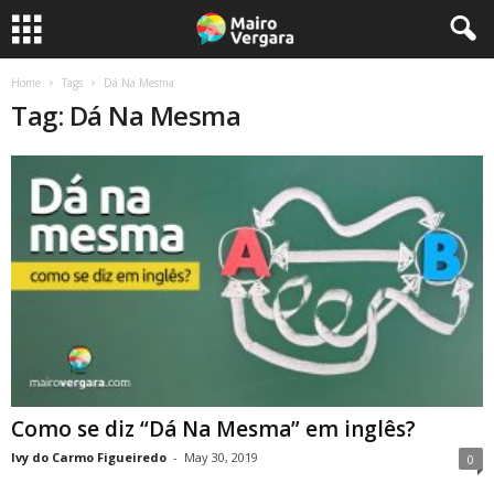
Home
Tags
Dá Na Mesma
Tag: Dá Na Mesma
Como se diz “Dá Na Mesma” em inglês?
Ivy do Carmo Figueiredo
-
May 30, 2019
0