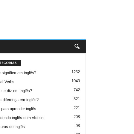
TEGORIAS
1262
 significa em inglês?
1040
al Verbs
742
se diz em inglês?
321
a diferença em inglês?
221
 para aprender inglês
208
dendo inglês com vídeos
98
turas do inglês