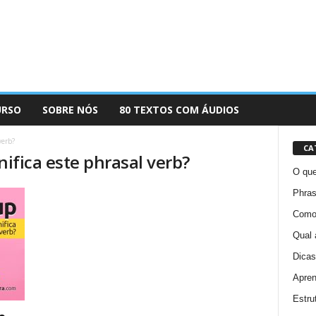
URSO
SOBRE NÓS
80 TEXTOS COM ÁUDIOS
verb?
CA
nifica este phrasal verb?
O que
Phras
Como 
Qual 
Dicas
Apren
Estru