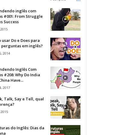
ndendo inglês com
os #001: From Struggle
s Success
 2015
 usar Do e Does para
r perguntas em inglês?
, 2014
ndendo Inglês Com
s #208: Why Do India
hina Have...
, 2017
, Talk, Say e Tell, qual
ferença?
 2015
turas do Inglês: Dias da
ana