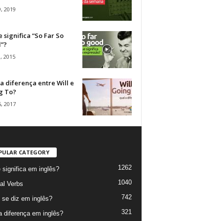
, 2019
 significa “So Far So
”?
, 2015
a diferença entre Will e
g To?
, 2017
PULAR CATEGORY
1262
 significa em inglês?
1040
al Verbs
742
se diz em inglês?
321
a diferença em inglês?