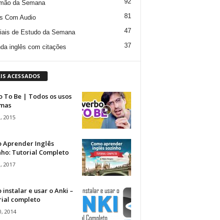
92
mão da Semana
81
s Com Audio
47
iais de Estudo da Semana
37
da inglês com citações
IS ACESSADOS
 To Be | Todos os usos
rmas
, 2015
 Aprender Inglês
ho: Tutorial Completo
, 2017
instalar e usar o Anki –
rial completo
, 2014