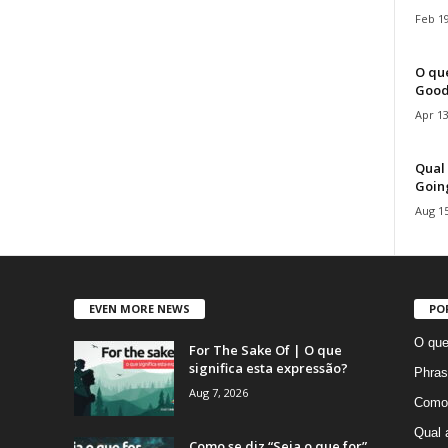
Feb 19
O que
Good
Apr 13
Qual 
Goin
Aug 15
EVEN MORE NEWS
PO
O que
For The Sake Of | O que
significa esta expressão?
Phras
Aug 7, 2026
Como 
Qual 
Como se diz “Seja o que for”