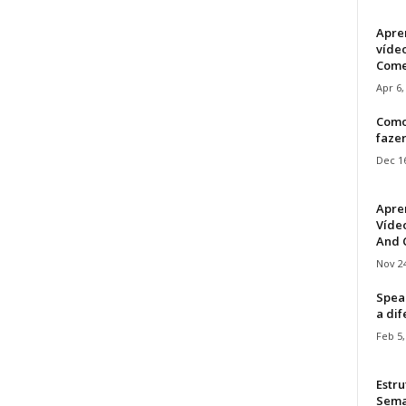
Apre
víde
Come
Apr 6,
Como
faze
Dec 16
Apre
Vídeo
And C
Nov 24
Speak
a di
Feb 5,
Estru
Sem