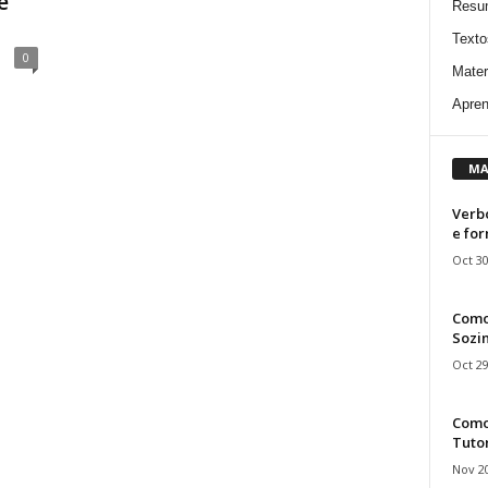
e
Resu
Texto
0
Mater
Apren
MA
Verbo
e fo
Oct 30
Como
Sozin
Oct 29
Como 
Tuto
Nov 20