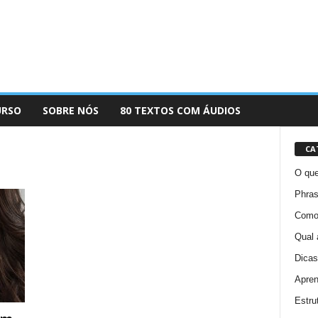
URSO
SOBRE NÓS
80 TEXTOS COM ÁUDIOS
CA
O que
Phras
Como 
Qual 
Dicas
Apren
Estru