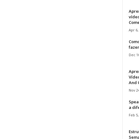
Apre
víde
Come
Apr 6,
Como
faze
Dec 16
Apre
Vídeo
And C
Nov 24
Speak
a di
Feb 5,
Estru
Sem