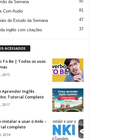
92
mão da Semana
81
s Com Audio
47
iais de Estudo da Semana
37
da inglês com citações
IS ACESSADOS
 To Be | Todos os usos
rmas
, 2015
 Aprender Inglês
ho: Tutorial Completo
, 2017
instalar e usar o Anki –
rial completo
, 2014