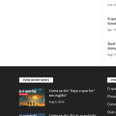
Feb 19
O que
Good
Apr 13
Qual 
Goin
Aug 15
EVEN MORE NEWS
PO
O que
Como se diz “Seja o que for”
em inglês?
Phras
Aug 6, 2026
Como 
Qual 
Como se diz “Ficar acordado