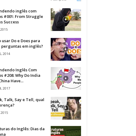
ndendo inglês com
os #001: From Struggle
s Success
 2015
 usar Do e Does para
r perguntas em inglês?
, 2014
ndendo Inglês Com
s #208: Why Do India
hina Have...
, 2017
, Talk, Say e Tell, qual
ferença?
 2015
turas do Inglês: Dias da
ana