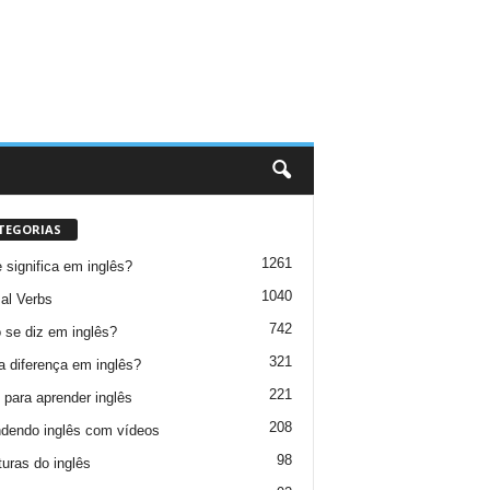
TEGORIAS
1261
 significa em inglês?
1040
al Verbs
742
se diz em inglês?
321
a diferença em inglês?
221
 para aprender inglês
208
dendo inglês com vídeos
98
turas do inglês