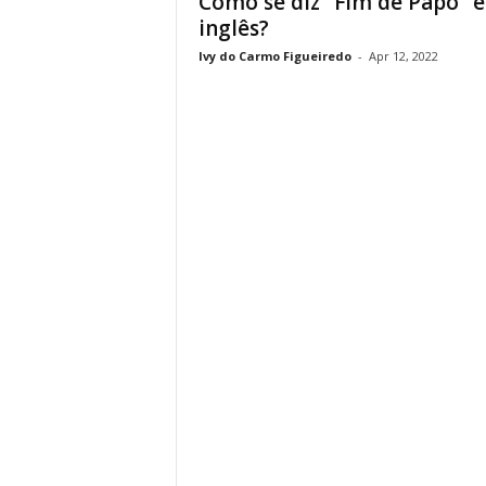
Como se diz “Fim de Papo” 
inglês?
Ivy do Carmo Figueiredo
-
Apr 12, 2022