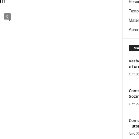
em
Resu
Texto
0
Mater
Apren
MA
Verbo
e fo
Oct 30
Como
Sozin
Oct 29
Como 
Tuto
Nov 20