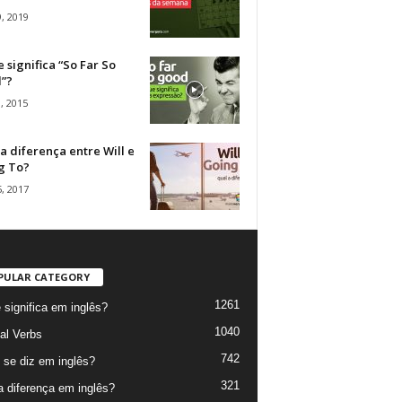
, 2019
 significa “So Far So
”?
, 2015
a diferença entre Will e
g To?
, 2017
PULAR CATEGORY
1261
 significa em inglês?
1040
al Verbs
742
se diz em inglês?
321
a diferença em inglês?