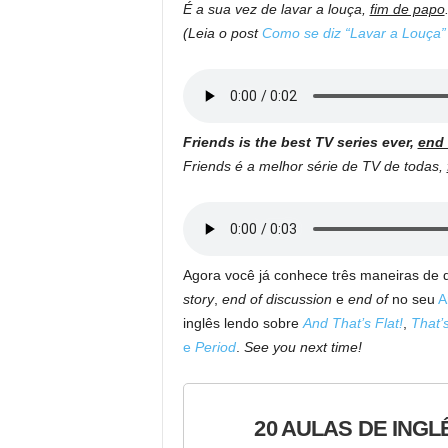
É a sua vez de lavar a louça,
fim de papo
(Leia o post
Como se diz “Lavar a Louça”
Friends is the best TV series ever,
end 
Friends é a melhor série de TV de todas,
Agora você já conhece três maneiras de d
story
,
end of discussion
e
end of
no seu
A
inglês lendo sobre
And That’s Flat!
,
That’
e
Period
.
See you next time!
20 AULAS DE INGL