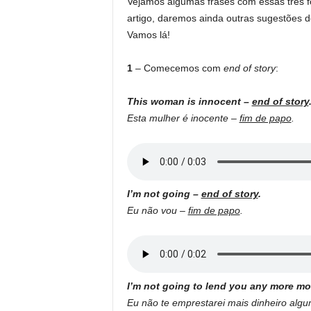
Vejamos algumas frases com essas três fo
artigo, daremos ainda outras sugestões d
Vamos lá!
1
– Comecemos com
end of story
:
This woman is innocent
–
end of story
Esta mulher é inocente –
fim de papo
.
I’m not going –
end of story
.
Eu não vou
–
fim de papo
.
I’m not going to lend you any more m
Eu não te emprestarei mais dinheiro alg