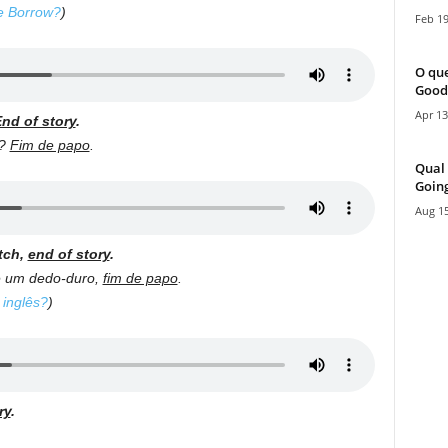
 e Borrow?
)
Feb 19
O que
Good
Apr 13
nd of story
.
m?
Fim de papo
.
Qual 
Going
Aug 15
itch,
end of story
.
te um dedo-duro,
fim de papo
.
inglês?
)
ry
.