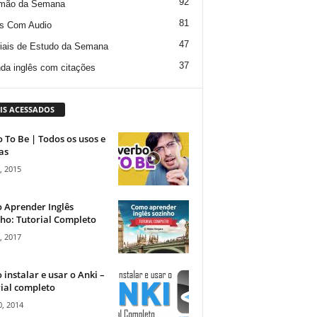
92
mão da Semana
81
s Com Audio
47
iais de Estudo da Semana
37
da inglês com citações
IS ACESSADOS
 To Be | Todos os usos e
as
, 2015
 Aprender Inglês
ho: Tutorial Completo
, 2017
instalar e usar o Anki –
ial completo
, 2014