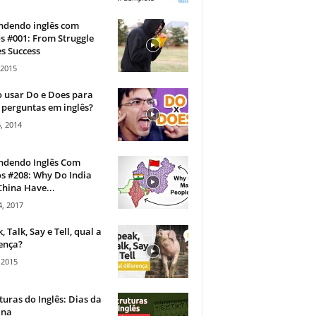
ndendo inglês com
s #001: From Struggle
s Success
 2015
 usar Do e Does para
 perguntas em inglês?
, 2014
ndendo Inglês Com
s #208: Why Do India
hina Have...
, 2017
, Talk, Say e Tell, qual a
ença?
 2015
turas do Inglês: Dias da
na