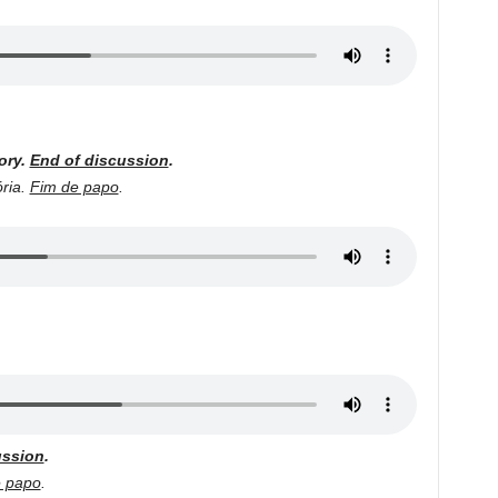
ory.
End of discussion
.
ria.
Fim de papo
.
ussion
.
e papo
.