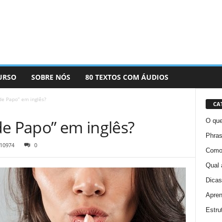
URSO
SOBRE NÓS
80 TEXTOS COM ÁUDIOS
de Papo” em inglês?
CA
de Papo” em inglês?
O que
Phras
10974
0
Como 
Qual 
Dicas
Apren
Estru