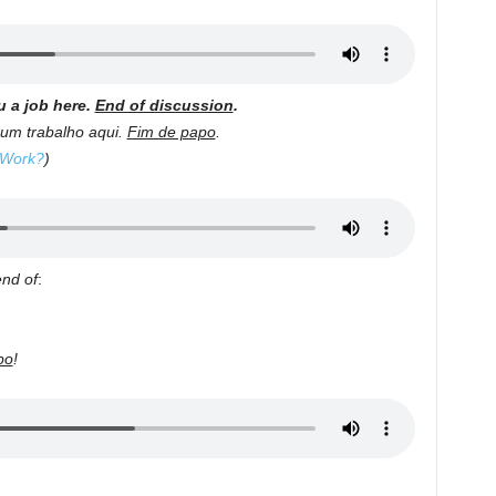
u a job here.
End of discussion
.
 um trabalho aqui.
Fim de papo
.
 Work?
)
end of
:
po
!