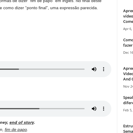
rmas de dizer “fim de papo” em inglês. No final deste
e como dizer “ponto final”, uma expressão parecida.
Apre
vídeo
Come
Apr 6,
Como
.
fazer
Dec 16
Apre
Vídeo
And C
Nov 24
Speak
difer
Feb 5,
oney,
end of story
.
Estru
um,
fim de papo
.
Sema