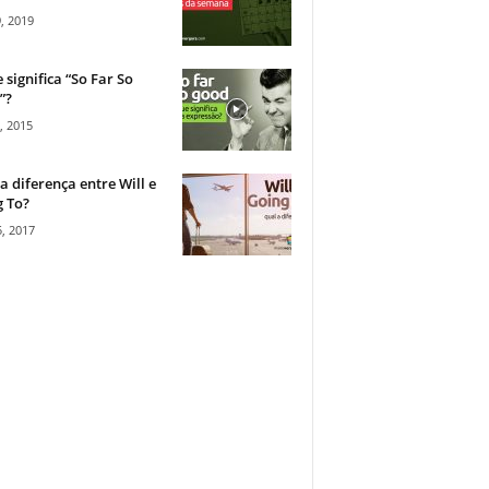
, 2019
 significa “So Far So
”?
, 2015
a diferença entre Will e
 To?
, 2017