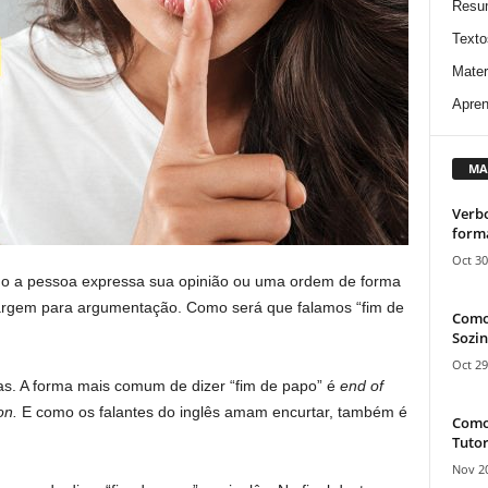
Resu
Texto
Mater
Apren
MA
Verbo
form
Oct 30
do a pessoa expressa sua opinião ou uma ordem de forma
rgem para argumentação. Como será que falamos “fim de
Como
Sozin
Oct 29
as. A forma mais comum de dizer “fim de papo” é
end of
on.
E como os falantes do inglês amam encurtar, também é
Como 
Tutor
Nov 20