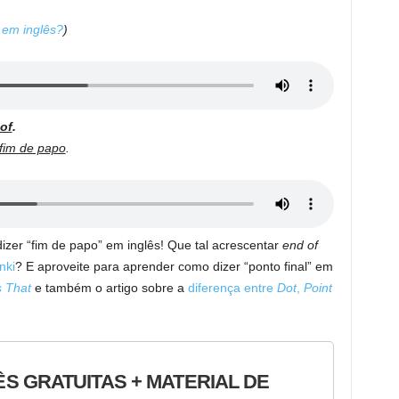
.
 em inglês?
)
of
.
fim de papo
.
izer “fim de papo” em inglês! Que tal acrescentar
end of
nki
? E aproveite para aprender como dizer “ponto final” em
s That
e também o artigo sobre a
diferença entre
Dot
,
Point
ÊS GRATUITAS + MATERIAL DE