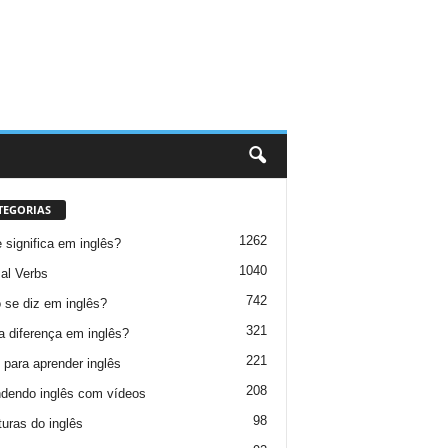
TEGORIAS
1262
 significa em inglês?
1040
al Verbs
742
se diz em inglês?
321
a diferença em inglês?
221
 para aprender inglês
208
dendo inglês com vídeos
98
turas do inglês