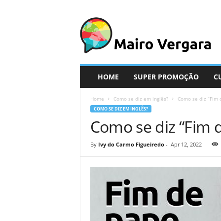
M
a
i
r
o
V
e
HOME
SUPER PROMOÇÃO
C
r
g
Home
Como se diz em inglês?
Como se diz “Fim 
a
COMO SE DIZ EM INGLÊS?
r
Como se diz “Fim 
a
By
Ivy do Carmo Figueiredo
-
Apr 12, 2022