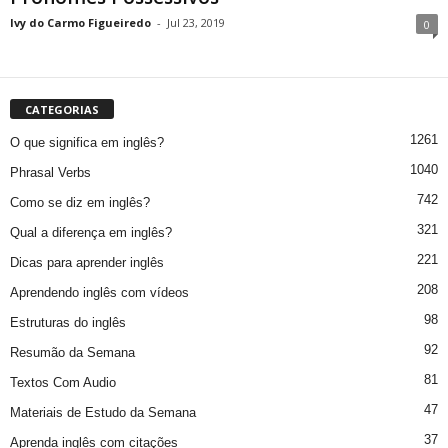
Ivy do Carmo Figueiredo
-
Jul 23, 2019
0
CATEGORIAS
1261
O que significa em inglês?
1040
Phrasal Verbs
742
Como se diz em inglês?
321
Qual a diferença em inglês?
221
Dicas para aprender inglês
208
Aprendendo inglês com vídeos
98
Estruturas do inglês
92
Resumão da Semana
81
Textos Com Audio
47
Materiais de Estudo da Semana
37
Aprenda inglês com citações