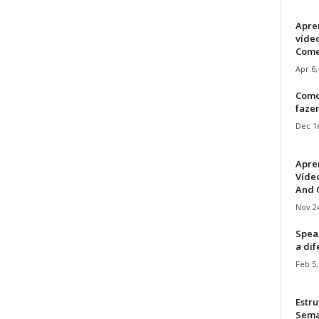
Apre
víde
Come
Apr 6,
Como
faze
Dec 16
Apre
Vídeo
And C
Nov 24
Speak
a di
Feb 5,
Estru
Sem