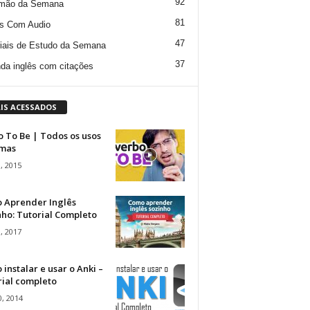
92
mão da Semana
81
s Com Audio
47
iais de Estudo da Semana
37
da inglês com citações
IS ACESSADOS
 To Be | Todos os usos
rmas
, 2015
 Aprender Inglês
ho: Tutorial Completo
, 2017
instalar e usar o Anki –
rial completo
, 2014