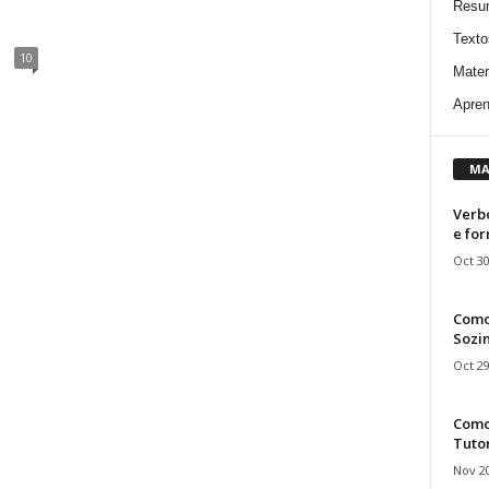
Resu
Texto
10
Mater
Apren
MA
Verbo
e fo
Oct 30
Como
Sozin
Oct 29
Como 
Tuto
Nov 20