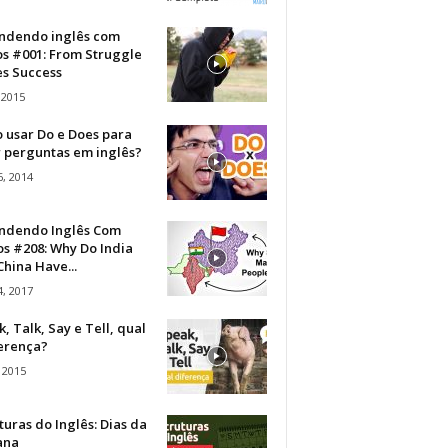
ndendo inglês com
os #001: From Struggle
s Success
 2015
 usar Do e Does para
r perguntas em inglês?
, 2014
ndendo Inglês Com
s #208: Why Do India
hina Have...
, 2017
, Talk, Say e Tell, qual
ferença?
 2015
turas do Inglês: Dias da
ana