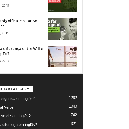
, 2019
 significa “So Far So
”?
, 2015
a diferença entre Will e
g To?
, 2017
PULAR CATEGORY
1262
 significa em inglês?
1040
al Verbs
742
se diz em inglês?
321
a diferença em inglês?