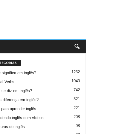
TEGORIAS
1262
 significa em inglês?
1040
al Verbs
742
se diz em inglês?
321
a diferença em inglês?
221
 para aprender inglês
208
dendo inglês com vídeos
98
turas do inglês