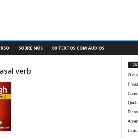
URSO
SOBRE NÓS
80 TEXTOS COM ÁUDIOS
CA
asal verb
O que
Phras
Como 
Qual 
Dicas
Apren
Estru