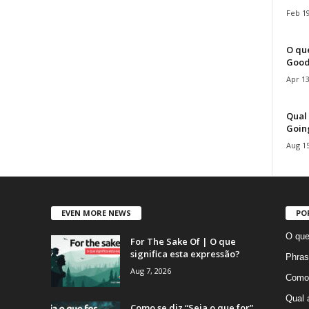
Feb 19
O que
Good
Apr 13
Qual 
Goin
Aug 15
EVEN MORE NEWS
PO
O que
For The Sake Of | O que
significa esta expressão?
Phras
Aug 7, 2026
Como 
Qual 
Como se diz “Seja o que for”