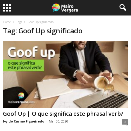
Home
Tags
Goof Up significado
Tag: Goof Up significado
Goof Up | O que significa este phrasal verb?
Ivy do Carmo Figueiredo
-
Mar 30, 2020
0