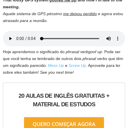
That lousy GPS system
goofed me up
and now I’m late to the
meeting.
Aquele sistema de GPS péssimo
me deixou perdido
e agora estou
atrasado para a reunião.
Hoje aprendemos o significado do
phrasal verbgoof up
. Pode ser
que você tenha se lembrado de outros dois
phrasal verbs
que têm
um significado parecido:
Mess Up
e
Screw Up
. Aproveite para ler
sobre eles também!
See you next time!
20 AULAS DE INGLÊS GRATUITAS +
MATERIAL DE ESTUDOS
QUERO COMEÇAR AGORA