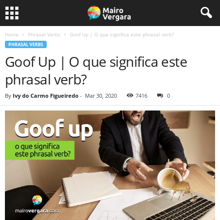
Home
Phrasal Verbs
Goof Up | O que significa este phrasal verb?
PHRASAL VERBS
Goof Up | O que significa este
phrasal verb?
By
Ivy do Carmo Figueiredo
-
Mar 30, 2020
7416
0