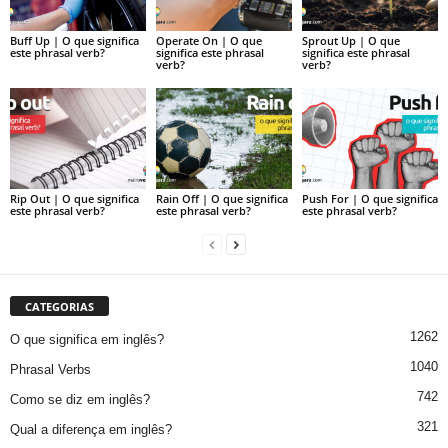
Buff Up | O que significa
Operate On | O que
Sprout Up | O que
este phrasal verb?
significa este phrasal
significa este phrasal
verb?
verb?
Rip Out | O que significa
Rain Off | O que significa
Push For | O que significa
este phrasal verb?
este phrasal verb?
este phrasal verb?
CATEGORIAS
1262
O que significa em inglês?
1040
Phrasal Verbs
742
Como se diz em inglês?
321
Qual a diferença em inglês?