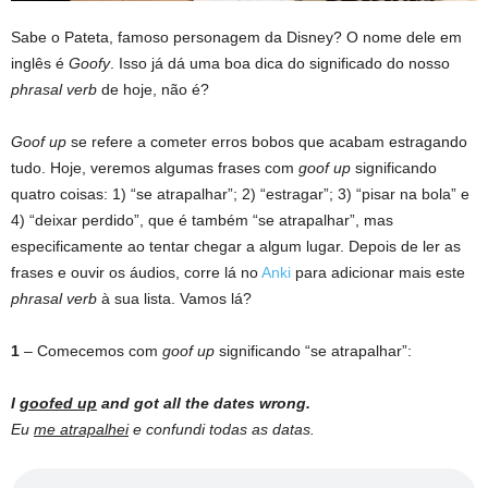
Sabe o Pateta, famoso personagem da Disney? O nome dele em
inglês é
Goofy
. Isso já dá uma boa dica do significado do nosso
phrasal verb
de hoje, não é?
Goof up
se refere a cometer erros bobos que acabam estragando
tudo. Hoje, veremos algumas frases com
goof up
significando
quatro coisas: 1) “se atrapalhar”; 2) “estragar”; 3) “pisar na bola” e
4) “deixar perdido”, que é também “se atrapalhar”, mas
especificamente ao tentar chegar a algum lugar. Depois de ler as
frases e ouvir os áudios, corre lá no
Anki
para adicionar mais este
phrasal verb
à sua lista. Vamos lá?
1
– Comecemos com
goof up
significando “se atrapalhar”:
I
goofed up
and got all the dates wrong.
Eu
me atrapalhei
e confundi todas as datas.