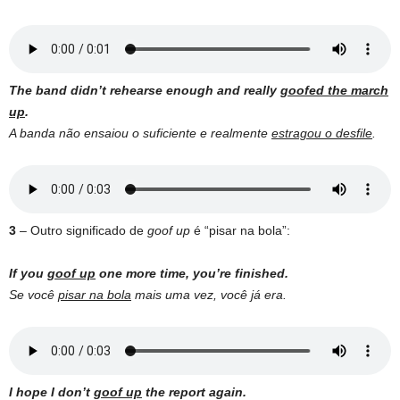
The band didn’t rehearse enough and really
goofed the march
up
.
A banda não ensaiou o suficiente e realmente
estragou o desfile
.
3
– Outro significado de
goof up
é “pisar na bola”:
If you
goof up
one more time, you’re finished.
Se você
pisar na bola
mais uma vez, você já era.
I hope I don’t
goof up
the report again.