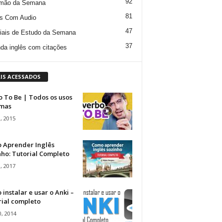
92
mão da Semana
81
s Com Audio
47
iais de Estudo da Semana
37
da inglês com citações
IS ACESSADOS
 To Be | Todos os usos
rmas
, 2015
 Aprender Inglês
ho: Tutorial Completo
, 2017
instalar e usar o Anki –
rial completo
, 2014