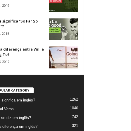
, 2019
 significa “So Far So
”?
, 2015
a diferença entre Will e
g To?
, 2017
PULAR CATEGORY
1262
 significa em inglês?
1040
al Verbs
742
se diz em inglês?
321
a diferença em inglês?