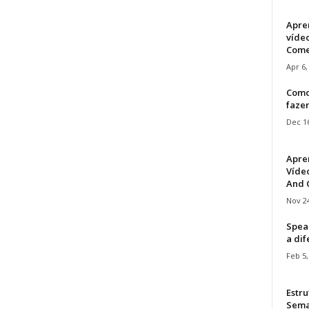
Apre
víde
Come
Apr 6,
Como
faze
Dec 16
Apre
Vídeo
And C
Nov 24
Speak
a di
Feb 5,
Estru
Sem