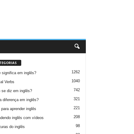
TEGORIAS
1262
 significa em inglês?
1040
al Verbs
742
se diz em inglês?
321
a diferença em inglês?
221
 para aprender inglês
208
dendo inglês com vídeos
98
turas do inglês