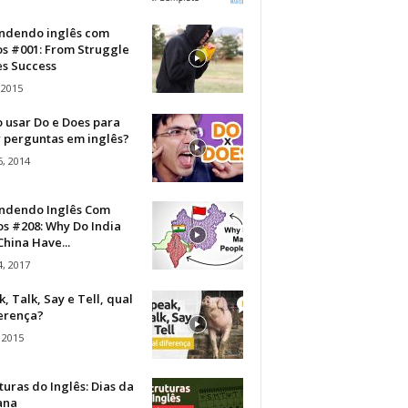
ndendo inglês com
os #001: From Struggle
s Success
 2015
 usar Do e Does para
r perguntas em inglês?
, 2014
ndendo Inglês Com
s #208: Why Do India
hina Have...
, 2017
, Talk, Say e Tell, qual
ferença?
 2015
turas do Inglês: Dias da
ana