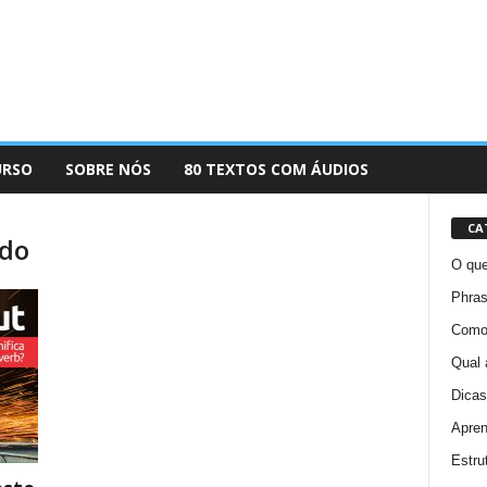
URSO
SOBRE NÓS
80 TEXTOS COM ÁUDIOS
CA
ado
O que
Phras
Como 
Qual 
Dicas
Apren
Estru