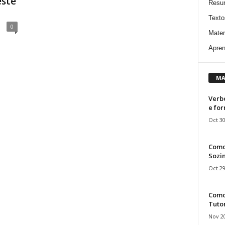
este
Resu
Texto
0
Mater
Apren
MA
Verbo
e fo
Oct 30
Como
Sozin
Oct 29
Como 
Tuto
Nov 20