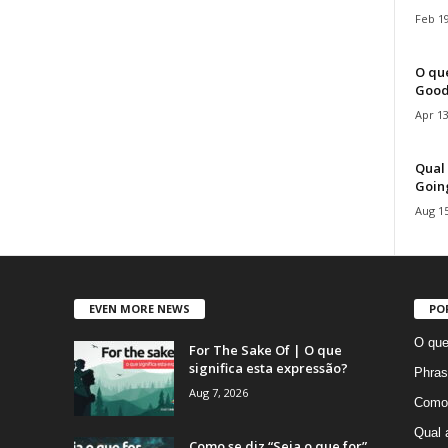
Feb 19
O que
Good
Apr 13
Qual 
Goin
Aug 15
EVEN MORE NEWS
PO
O que
For The Sake Of | O que
significa esta expressão?
Phras
Aug 7, 2026
Como 
Qual 
Como se diz “Seja o que for”