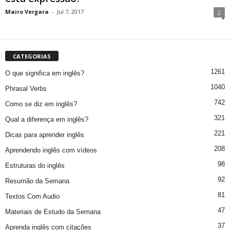
Mairo Vergara
-
Jul 7, 2017
2
CATEGORIAS
1261
O que significa em inglês?
1040
Phrasal Verbs
742
Como se diz em inglês?
321
Qual a diferença em inglês?
221
Dicas para aprender inglês
208
Aprendendo inglês com vídeos
98
Estruturas do inglês
92
Resumão da Semana
81
Textos Com Audio
47
Materiais de Estudo da Semana
37
Aprenda inglês com citações