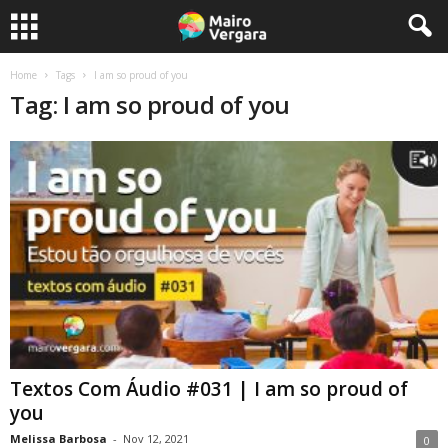
Home
Tags
I am so proud of you
Tag: I am so proud of you
Textos Com Áudio #031 | I am so proud of
you
Melissa Barbosa
-
Nov 12, 2021
0