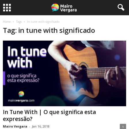
Home
Tags
In tune with significado
Tag: in tune with significado
In Tune With | O que significa esta
expressão?
Mairo Vergara
-
Jan 16, 2018
1