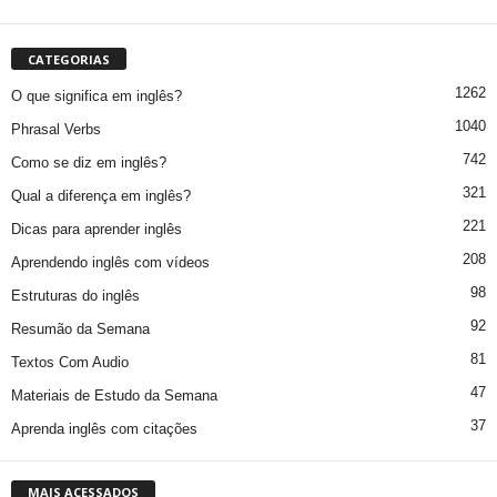
CATEGORIAS
1262
O que significa em inglês?
1040
Phrasal Verbs
742
Como se diz em inglês?
321
Qual a diferença em inglês?
221
Dicas para aprender inglês
208
Aprendendo inglês com vídeos
98
Estruturas do inglês
92
Resumão da Semana
81
Textos Com Audio
47
Materiais de Estudo da Semana
37
Aprenda inglês com citações
MAIS ACESSADOS