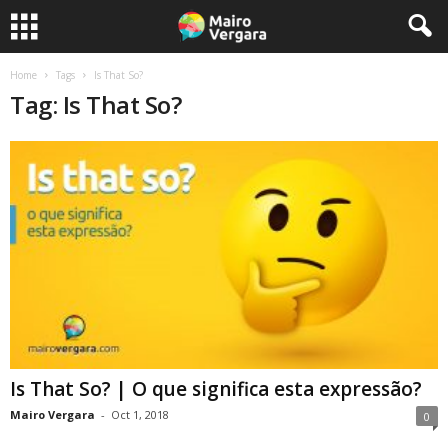
Home
Tags
Is That So?
Tag: Is That So?
Is That So? | O que significa esta expressão?
Mairo Vergara
-
Oct 1, 2018
0