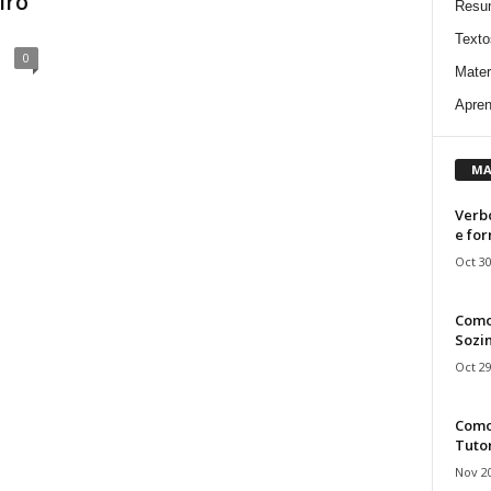
iro”
Resu
Texto
0
Mater
Apren
MA
Verbo
e fo
Oct 30
Como
Sozin
Oct 29
Como 
Tuto
Nov 20