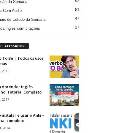
92
mão da Semana
81
s Com Audio
47
iais de Estudo da Semana
37
da inglês com citações
IS ACESSADOS
 To Be | Todos os usos
rmas
, 2015
 Aprender Inglês
ho: Tutorial Completo
, 2017
instalar e usar o Anki –
rial completo
, 2014