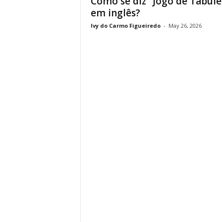
Como se diz “Jogo de Tabule
em inglês?
Ivy do Carmo Figueiredo
-
May 26, 2026