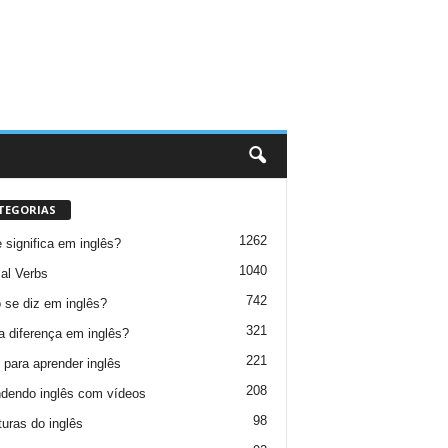
TEGORIAS
1262
 significa em inglês?
1040
al Verbs
742
se diz em inglês?
321
a diferença em inglês?
221
 para aprender inglês
208
dendo inglês com vídeos
98
turas do inglês