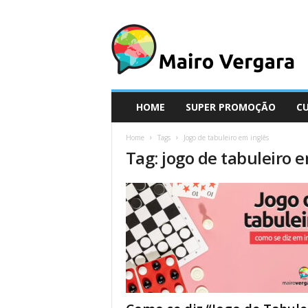
M
a
i
r
o
V
e
HOME
SUPER PROMOÇÃO
C
r
g
Home
Tags
Jogo de tabuleiro em inglês
a
Tag: jogo de tabuleiro 
r
a