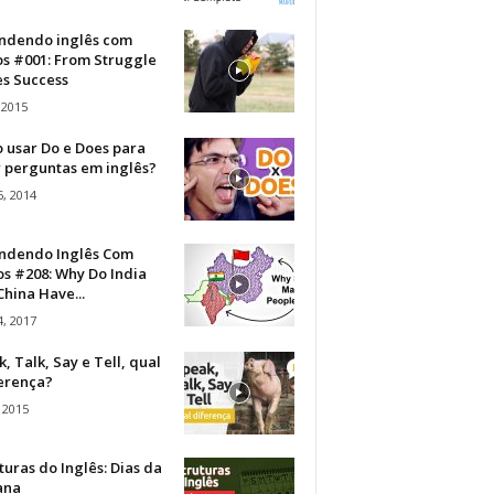
ndendo inglês com
os #001: From Struggle
s Success
 2015
 usar Do e Does para
r perguntas em inglês?
, 2014
ndendo Inglês Com
s #208: Why Do India
hina Have...
, 2017
, Talk, Say e Tell, qual
ferença?
 2015
turas do Inglês: Dias da
ana