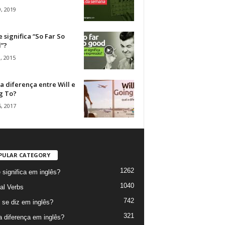
, 2019
 significa “So Far So
”?
, 2015
a diferença entre Will e
g To?
, 2017
PULAR CATEGORY
1262
 significa em inglês?
1040
al Verbs
742
se diz em inglês?
321
a diferença em inglês?