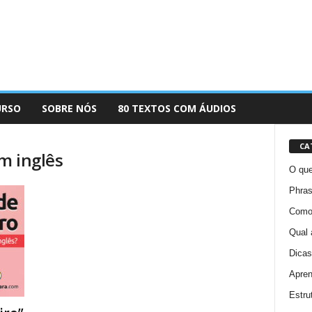
URSO
SOBRE NÓS
80 TEXTOS COM ÁUDIOS
CA
em inglês
O que
Phras
Como 
Qual 
Dicas
Apren
Estru