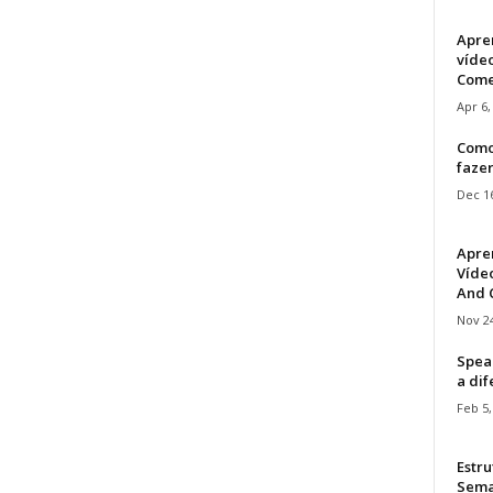
Apre
víde
Come
Apr 6,
Como
faze
Dec 16
Apre
Vídeo
And C
Nov 24
Speak
a di
Feb 5,
Estru
Sem