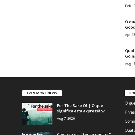
Feb 19
O que
Good
Apr 13
Qual 
Goin
Aug 15
EVEN MORE NEWS
PO
O que
For The Sake Of | O que
significa esta expressão?
Phras
Aug 7, 2026
Como 
Qual 
Como se diz “Seja o que for”