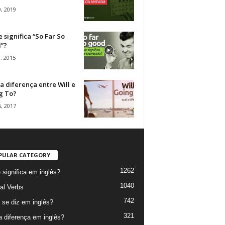
, 2019
 significa “So Far So
”?
, 2015
a diferença entre Will e
g To?
, 2017
PULAR CATEGORY
1262
 significa em inglês?
1040
al Verbs
742
se diz em inglês?
321
a diferença em inglês?