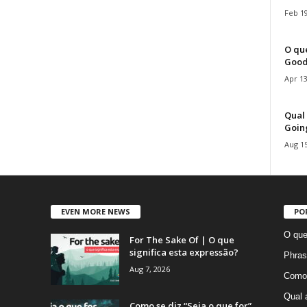
Feb 19
O que
Good
Apr 13
Qual 
Goin
Aug 15
EVEN MORE NEWS
PO
O que
For The Sake Of | O que
significa esta expressão?
Phras
Aug 7, 2026
Como 
Qual 
Como se diz “Seja o que for”