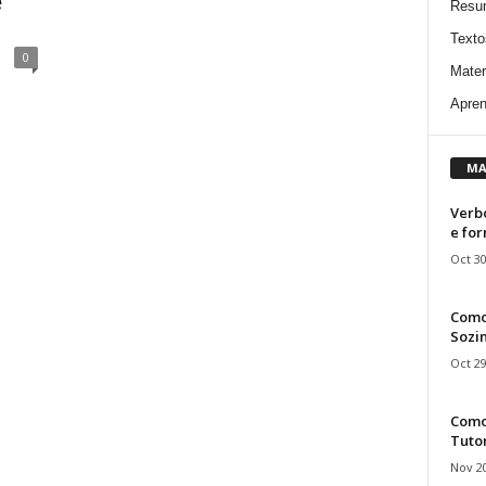
e
Resu
Texto
0
Mater
Apren
MA
Verbo
e fo
Oct 30
Como
Sozin
Oct 29
Como 
Tuto
Nov 20