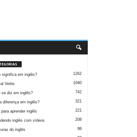
TEGORIAS
1262
 significa em inglês?
1040
al Verbs
742
se diz em inglês?
321
a diferença em inglês?
221
 para aprender inglês
208
dendo inglês com vídeos
98
turas do inglês