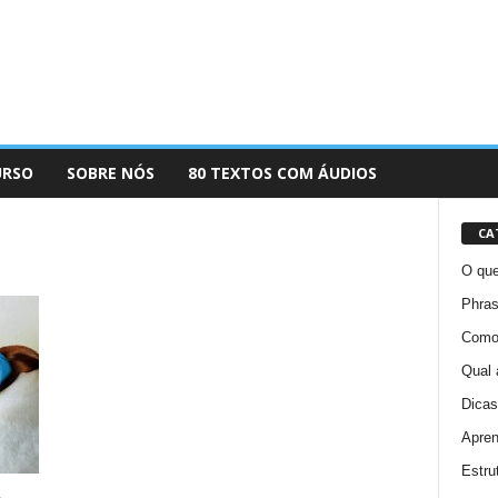
URSO
SOBRE NÓS
80 TEXTOS COM ÁUDIOS
CA
O que
Phras
Como 
Qual 
Dicas
Apren
Estru