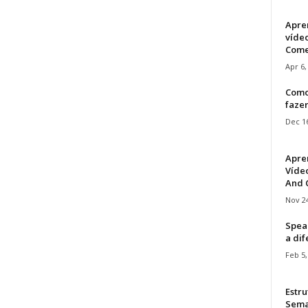
Apre
víde
Come
Apr 6,
Como
faze
Dec 16
Apre
Vídeo
And C
Nov 24
Speak
a di
Feb 5,
Estru
Sem