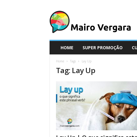
M
a
i
r
o
V
e
HOME
SUPER PROMOÇÃO
C
r
g
Home
Tags
Lay Up
a
Tag: Lay Up
r
a