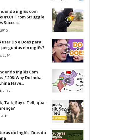
ndendo inglês com
os #001: From Struggle
s Success
 2015
 usar Do e Does para
r perguntas em inglês?
, 2014
ndendo Inglês Com
s #208: Why Do India
hina Have...
, 2017
, Talk, Say e Tell, qual
ferença?
 2015
turas do Inglês: Dias da
ana