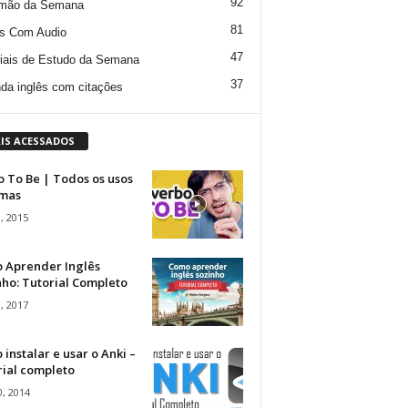
92
mão da Semana
81
s Com Audio
47
iais de Estudo da Semana
37
da inglês com citações
IS ACESSADOS
 To Be | Todos os usos
rmas
, 2015
 Aprender Inglês
ho: Tutorial Completo
, 2017
instalar e usar o Anki –
rial completo
, 2014