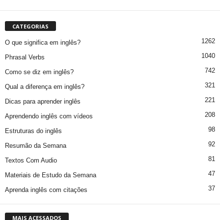
CATEGORIAS
1262
O que significa em inglês?
1040
Phrasal Verbs
742
Como se diz em inglês?
321
Qual a diferença em inglês?
221
Dicas para aprender inglês
208
Aprendendo inglês com vídeos
98
Estruturas do inglês
92
Resumão da Semana
81
Textos Com Audio
47
Materiais de Estudo da Semana
37
Aprenda inglês com citações
MAIS ACESSADOS