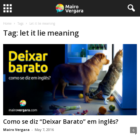
Home
Tags
Let it lie meaning
Tag: let it lie meaning
Como se diz “Deixar Barato” em inglês?
Mairo Vergara
-
May 7, 2016
6