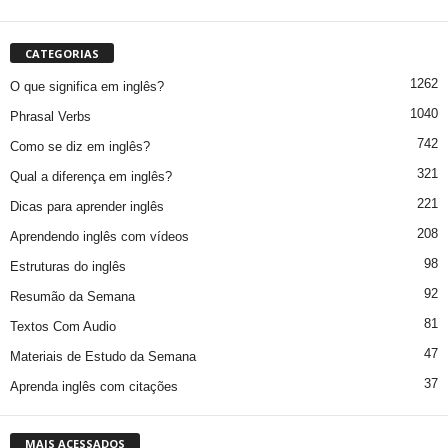
CATEGORIAS
1262
O que significa em inglês?
1040
Phrasal Verbs
742
Como se diz em inglês?
321
Qual a diferença em inglês?
221
Dicas para aprender inglês
208
Aprendendo inglês com vídeos
98
Estruturas do inglês
92
Resumão da Semana
81
Textos Com Audio
47
Materiais de Estudo da Semana
37
Aprenda inglês com citações
MAIS ACESSADOS