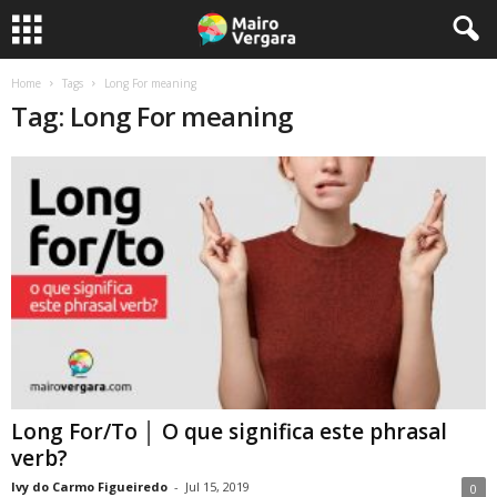
Home
Tags
Long For meaning
Tag: Long For meaning
Long For/To │ O que significa este phrasal
verb?
Ivy do Carmo Figueiredo
-
Jul 15, 2019
0