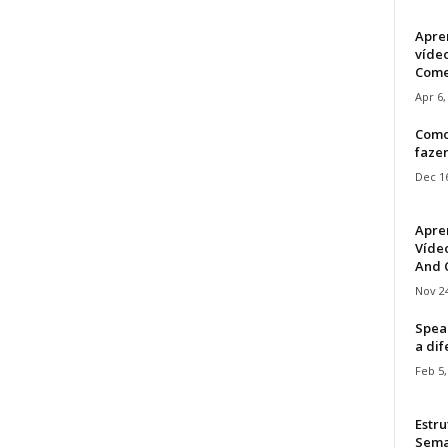
Apre
víde
Come
Apr 6,
Como
faze
Dec 16
Apre
Vídeo
And C
Nov 24
Speak
a di
Feb 5,
Estru
Sem