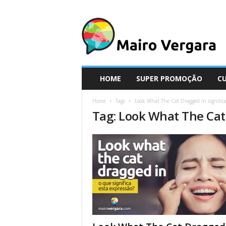
M
a
i
r
o
V
e
HOME
SUPER PROMOÇÃO
C
r
g
Home
Tags
Look What The Cat Dragged In signific
a
Tag: Look What The Cat
r
a