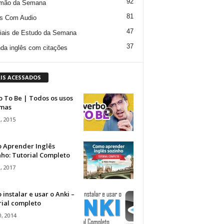
92
mão da Semana
81
s Com Audio
47
iais de Estudo da Semana
37
da inglês com citações
IS ACESSADOS
 To Be | Todos os usos
rmas
, 2015
 Aprender Inglês
ho: Tutorial Completo
, 2017
instalar e usar o Anki –
rial completo
, 2014