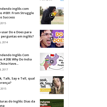
ndendo inglês com
os #001: From Struggle
s Success
 2015
 usar Do e Does para
r perguntas em inglês?
, 2014
ndendo Inglês Com
s #208: Why Do India
hina Have...
, 2017
, Talk, Say e Tell, qual
ferença?
 2015
turas do Inglês: Dias da
ana