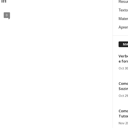
 In
Resu
Texto
0
Mater
Apren
MA
Verbo
e fo
Oct 30
Como
Sozin
Oct 29
Como 
Tuto
Nov 20