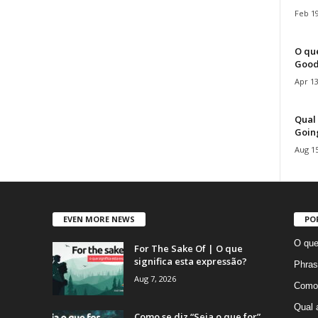
Feb 19
O que
Good
Apr 13
Qual 
Goin
Aug 15
EVEN MORE NEWS
PO
O que
For The Sake Of | O que
significa esta expressão?
Phras
Aug 7, 2026
Como 
Qual 
Como se diz “Seja o que for”