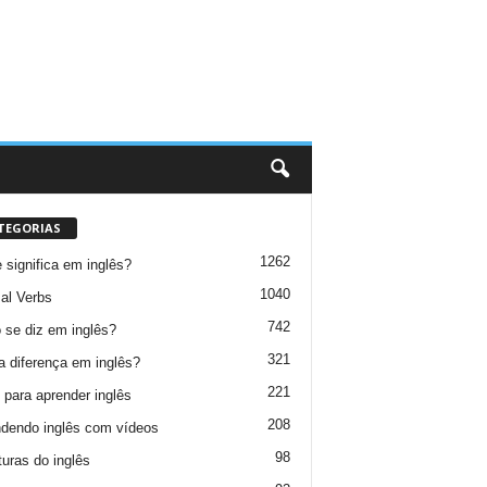
TEGORIAS
1262
 significa em inglês?
1040
al Verbs
742
se diz em inglês?
321
a diferença em inglês?
221
 para aprender inglês
208
dendo inglês com vídeos
98
turas do inglês