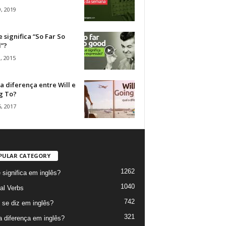
, 2019
 significa “So Far So
”?
, 2015
a diferença entre Will e
g To?
, 2017
PULAR CATEGORY
1262
 significa em inglês?
1040
al Verbs
742
se diz em inglês?
321
a diferença em inglês?