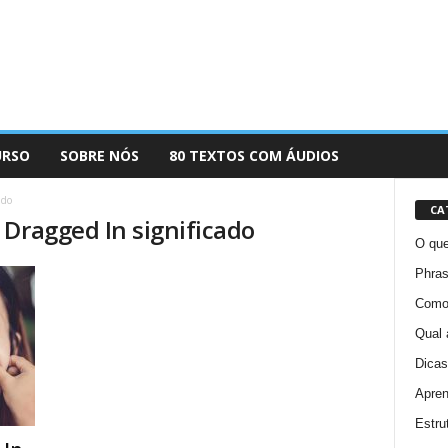
URSO
SOBRE NÓS
80 TEXTOS COM ÁUDIOS
ado
CA
 Dragged In significado
O que
Phras
Como 
Qual 
Dicas
Apren
Estru