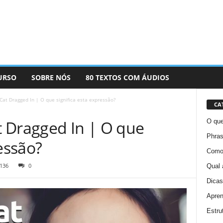
URSO
SOBRE NÓS
80 TEXTOS COM ÁUDIOS
at Dragged In | O que significa esta expressão?
CA
 Dragged In | O que
O que
Phras
ressão?
Como 
136
0
Qual 
Dicas
Apren
Estru