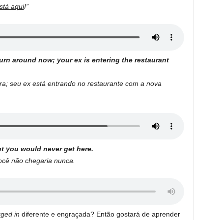
stá aqui
!”
turn around now; your ex is entering the restaurant
ora; seu ex está entrando no restaurante com a nova
ht you would never get here.
ocê não chegaria nunca.
gged in
diferente e engraçada? Então gostará de aprender