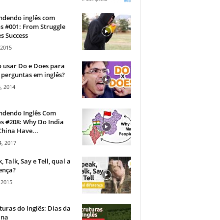
ndendo inglês com
s #001: From Struggle
s Success
 2015
 usar Do e Does para
 perguntas em inglês?
, 2014
ndendo Inglês Com
s #208: Why Do India
hina Have...
, 2017
, Talk, Say e Tell, qual a
ença?
 2015
turas do Inglês: Dias da
na