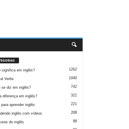
TEGORIAS
1262
 significa em inglês?
1040
al Verbs
742
se diz em inglês?
321
a diferença em inglês?
221
 para aprender inglês
208
dendo inglês com vídeos
98
turas do inglês