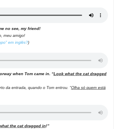
me no see, my friend!
o, meu amigo!
po” em inglês?
)
oorway when Tom came in. “
Look what the cat dragged
to da entrada, quando o Tom entrou. “
Olha só quem está
what the cat dragged in
!”