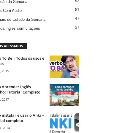
92
mão da Semana
81
s Com Audio
47
iais de Estudo da Semana
37
da inglês com citações
IS ACESSADOS
 To Be | Todos os usos e
as
, 2015
 Aprender Inglês
ho: Tutorial Completo
, 2017
instalar e usar o Anki –
ial completo
, 2014