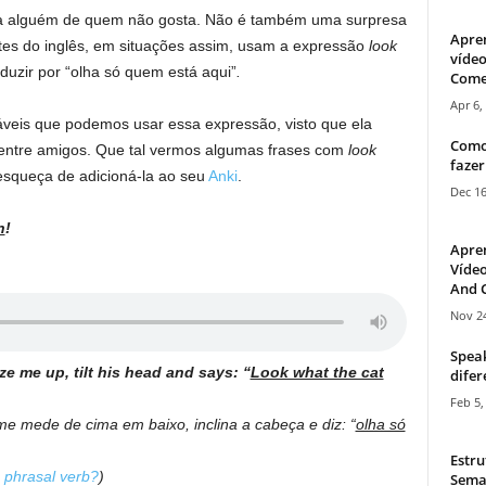
ja alguém de quem não gosta. Não é também uma surpresa
Apre
ntes do inglês, em situações assim, usam a expressão
look
vídeo
duzir por “olha só quem está aqui”
.
Come
Apr 6,
veis que podemos usar essa expressão, visto que ela
Como
entre amigos. Que tal vermos algumas frases com
look
fazer
esqueça de adicioná-la ao seu
Anki
.
Dec 16
n
!
Apre
Vídeo
And C
Nov 24
Speak
e me up, tilt his head and says: “
Look what the cat
difer
Feb 5,
e mede de cima em baixo, inclina a cabeça e diz: “
olha só
Estru
e phrasal verb?
)
Sema