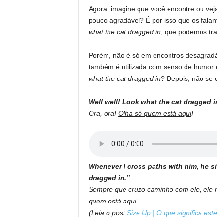
Agora, imagine que você encontre ou ve
pouco agradável? É por isso que os fala
what the cat dragged in
, que podemos tra
Porém, não é só em encontros desagradá
também é utilizada com senso de humor 
what the cat dragged in
? Depois, não se 
Well well!
Look what the cat dragged i
Ora, ora!
Olha só quem está aqui
!
Whenever I cross paths with him, he siz
dragged in
.”
Sempre que cruzo caminho com ele, ele m
quem está aqui
.”
(Leia o post
Size Up | O que significa est