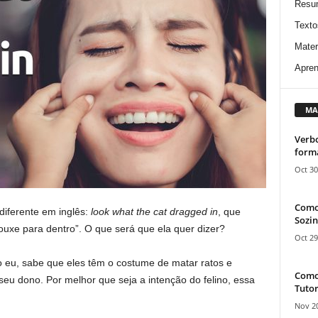
Resu
Texto
Mater
Apren
MA
Verbo
form
Oct 30
Como
iferente em inglês:
look what the cat dragged in
, que
Sozin
trouxe para dentro”. O que será que ela quer dizer?
Oct 29
eu, sabe que eles têm o costume de matar ratos e
Como 
seu dono. Por melhor que seja a intenção do felino, essa
Tutor
Nov 20