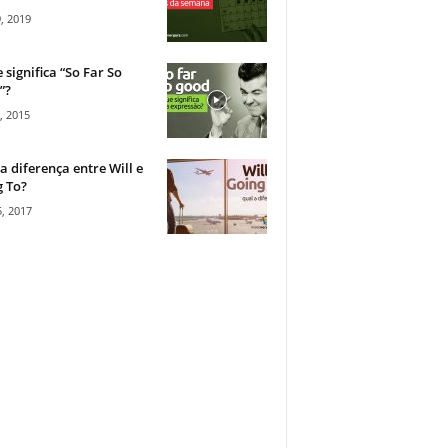
, 2019
 significa “So Far So
”?
, 2015
a diferença entre Will e
 To?
, 2017