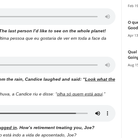
Feb 19
O que
Good
 The last person I’d like to see on the whole planet!
Apr 13
última pessoa que eu gostaria de ver em toda a face da
Qual 
Going
Aug 15
om the rain, Candice laughed and said: “
Look what the
uva, a Candice riu e disse: “
olha só quem está aqui
.”
agged in
. How’s retirement treating you, Joe?
 está indo a vida de aposentado, Joe?