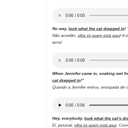
No way,
look what the cat dragged in
!
Não acredito,
olha só quem está aqui
! A 
terra!
When Jennifer came in, soaking wet fr
cat dragged in
!”
Quando a Jennifer entrou, ensopada de ch
Hey, everybody,
look what the cat’s dr
Ei, pessoal,
olha só quem está aqui
. Como