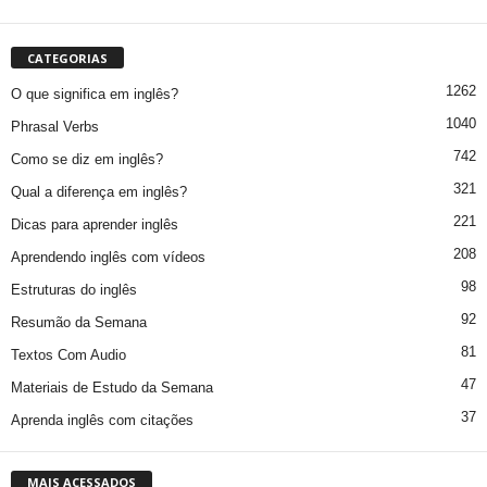
CATEGORIAS
1262
O que significa em inglês?
1040
Phrasal Verbs
742
Como se diz em inglês?
321
Qual a diferença em inglês?
221
Dicas para aprender inglês
208
Aprendendo inglês com vídeos
98
Estruturas do inglês
92
Resumão da Semana
81
Textos Com Audio
47
Materiais de Estudo da Semana
37
Aprenda inglês com citações
MAIS ACESSADOS