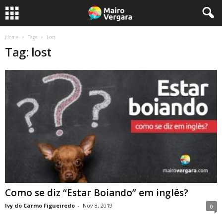
Home
Tags
Lost
Tag: lost
Como se diz “Estar Boiando” em inglês?
Ivy do Carmo Figueiredo
-
Nov 8, 2019
0