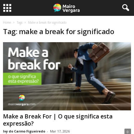
Home
Tags
Make a break for significado
Tag: make a break for significado
Make a Break For | O que significa esta
expressão?
Ivy do Carmo Figueiredo
-
Mar 17, 2026
0