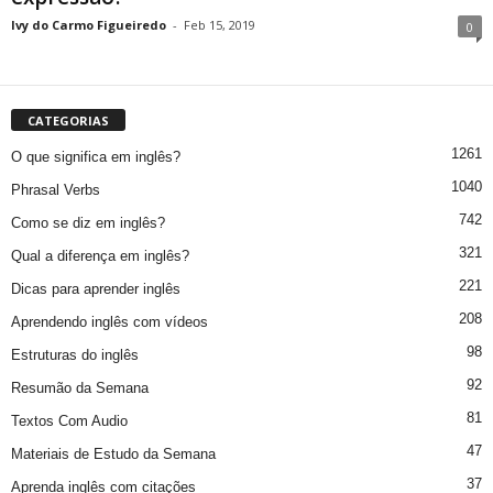
Ivy do Carmo Figueiredo
-
Feb 15, 2019
0
CATEGORIAS
1261
O que significa em inglês?
1040
Phrasal Verbs
742
Como se diz em inglês?
321
Qual a diferença em inglês?
221
Dicas para aprender inglês
208
Aprendendo inglês com vídeos
98
Estruturas do inglês
92
Resumão da Semana
81
Textos Com Audio
47
Materiais de Estudo da Semana
37
Aprenda inglês com citações