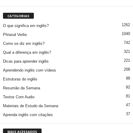
CATEGORIAS
1262
O que significa em inglês?
1040
Phrasal Verbs
742
Como se diz em inglês?
321
Qual a diferença em inglês?
221
Dicas para aprender inglês
208
Aprendendo inglês com vídeos
98
Estruturas do inglês
92
Resumão da Semana
81
Textos Com Audio
47
Materiais de Estudo da Semana
37
Aprenda inglês com citações
MAIS ACESSADOS