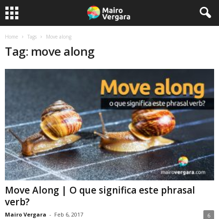
Home
Tags
Move along
Tag: move along
Move Along | O que significa este phrasal
verb?
Mairo Vergara
-
Feb 6, 2017
6