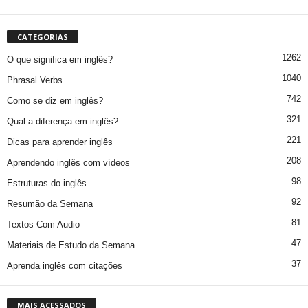
CATEGORIAS
1262
O que significa em inglês?
1040
Phrasal Verbs
742
Como se diz em inglês?
321
Qual a diferença em inglês?
221
Dicas para aprender inglês
208
Aprendendo inglês com vídeos
98
Estruturas do inglês
92
Resumão da Semana
81
Textos Com Audio
47
Materiais de Estudo da Semana
37
Aprenda inglês com citações
MAIS ACESSADOS