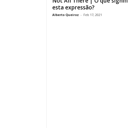
Not All There | O que signif
esta expressão?
Alberto Queiroz
-
Feb 17, 2021