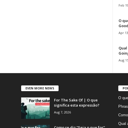
Feb 19
O que
Good
Apr 13
Qual 
Goin
Aug 15
EVEN MORE NEWS
PO
O que
For The Sake Of | O que
significa esta expressão?
Phras
Aug 7, 2026
Como 
Qual 
Como se diz “Seja o que for”