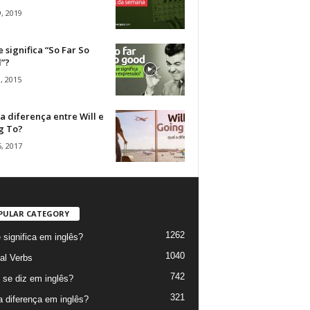
, 2019
 significa “So Far So
”?
, 2015
a diferença entre Will e
g To?
, 2017
PULAR CATEGORY
1262
 significa em inglês?
1040
al Verbs
742
se diz em inglês?
321
a diferença em inglês?