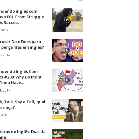
ndendo inglês com
os #001: From Struggle
s Success
 2015
 usar Do e Does para
r perguntas em inglês?
, 2014
ndendo Inglês Com
s #208: Why Do India
hina Have...
, 2017
, Talk, Say e Tell, qual
ferença?
 2015
turas do Inglês: Dias da
ana