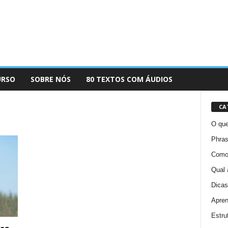
URSO
SOBRE NÓS
80 TEXTOS COM ÁUDIOS
CA
O que
Phras
Como 
Qual 
Dicas
Apren
Estru