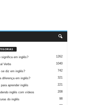
TEGORIAS
1262
 significa em inglês?
1040
al Verbs
742
se diz em inglês?
321
a diferença em inglês?
221
 para aprender inglês
208
dendo inglês com vídeos
98
turas do inglês