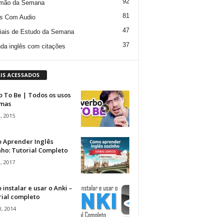
92
mão da Semana
81
s Com Audio
47
iais de Estudo da Semana
37
da inglês com citações
IS ACESSADOS
 To Be | Todos os usos
rmas
, 2015
 Aprender Inglês
ho: Tutorial Completo
, 2017
instalar e usar o Anki –
rial completo
, 2014