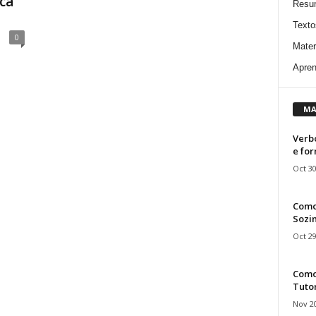
ica
Resu
Texto
0
Mater
Apren
MA
Verbo
e fo
Oct 30
Como
Sozin
Oct 29
Como 
Tuto
Nov 20