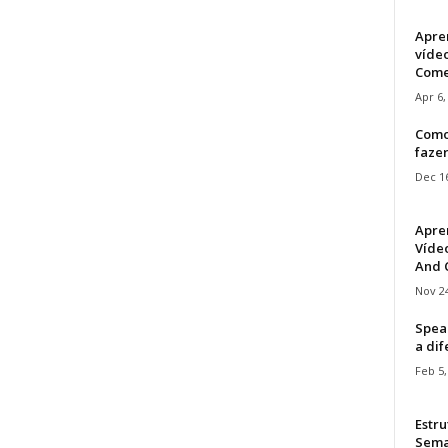
Apre
víde
Come
Apr 6,
Como
faze
Dec 16
Apre
Vídeo
And C
Nov 24
Speak
a di
Feb 5,
Estru
Sem