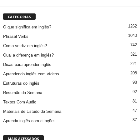
CATEGORIAS
1262
O que significa em inglês?
1040
Phrasal Verbs
742
Como se diz em inglês?
321
Qual a diferença em inglês?
221
Dicas para aprender inglês
208
Aprendendo inglês com vídeos
98
Estruturas do inglês
92
Resumão da Semana
81
Textos Com Audio
47
Materiais de Estudo da Semana
37
Aprenda inglês com citações
MAIS ACESSADOS