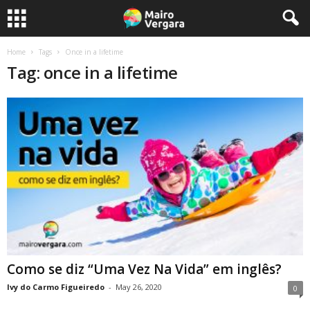
Home
Tags
Once in a lifetime
Tag: once in a lifetime
Como se diz “Uma Vez Na Vida” em inglês?
Ivy do Carmo Figueiredo
-
May 26, 2020
0