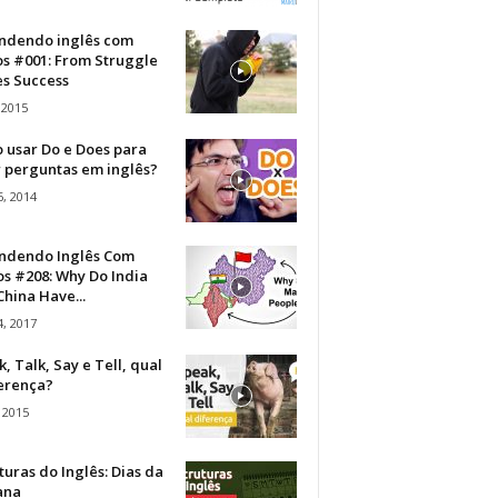
ndendo inglês com
os #001: From Struggle
s Success
 2015
 usar Do e Does para
r perguntas em inglês?
, 2014
ndendo Inglês Com
s #208: Why Do India
hina Have...
, 2017
, Talk, Say e Tell, qual
ferença?
 2015
turas do Inglês: Dias da
ana