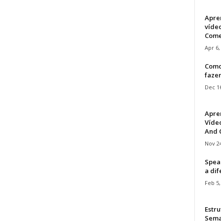
Apre
víde
Come
Apr 6,
Como
faze
Dec 16
Apre
Vídeo
And C
Nov 24
Speak
a di
Feb 5,
Estru
Sem