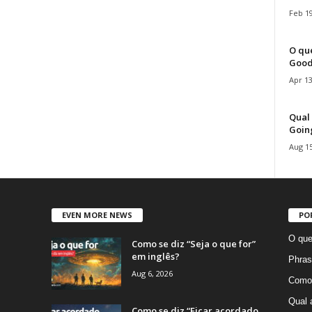
Feb 19
O que
Good
Apr 13
Qual 
Goin
Aug 15
EVEN MORE NEWS
PO
O que
Como se diz “Seja o que for”
em inglês?
Phras
Aug 6, 2026
Como 
Qual 
Como se diz “Ficar acordado