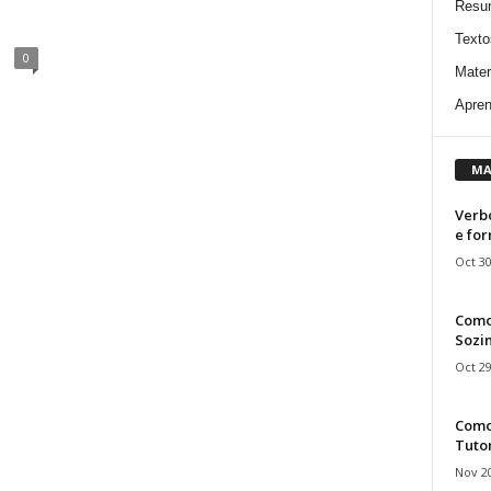
Resu
Texto
0
Mater
Apren
MA
Verbo
e fo
Oct 30
Como
Sozin
Oct 29
Como 
Tuto
Nov 20