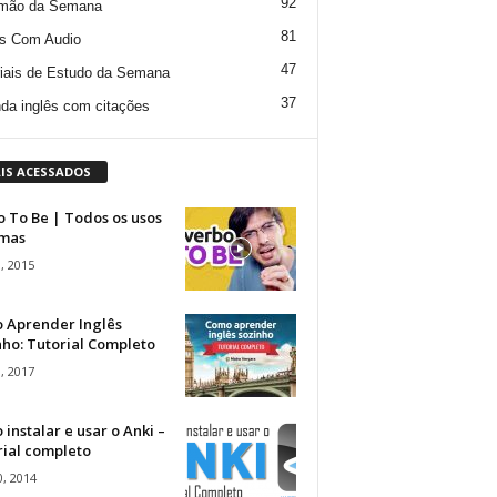
92
mão da Semana
81
s Com Audio
47
iais de Estudo da Semana
37
da inglês com citações
IS ACESSADOS
 To Be | Todos os usos
rmas
, 2015
 Aprender Inglês
ho: Tutorial Completo
, 2017
instalar e usar o Anki –
rial completo
, 2014