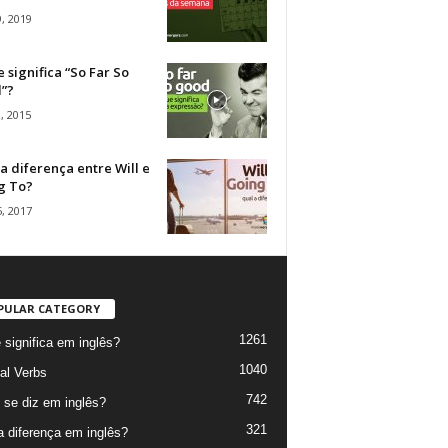
, 2019
 significa “So Far So
”?
, 2015
a diferença entre Will e
g To?
, 2017
PULAR CATEGORY
1261
 significa em inglês?
1040
al Verbs
742
se diz em inglês?
321
a diferença em inglês?