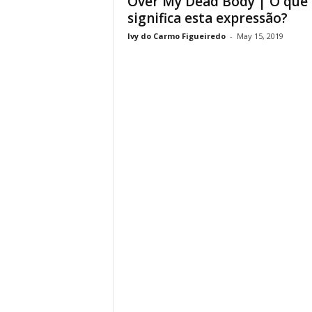
Over My Dead Body | O que
significa esta expressão?
Ivy do Carmo Figueiredo
-
May 15, 2019