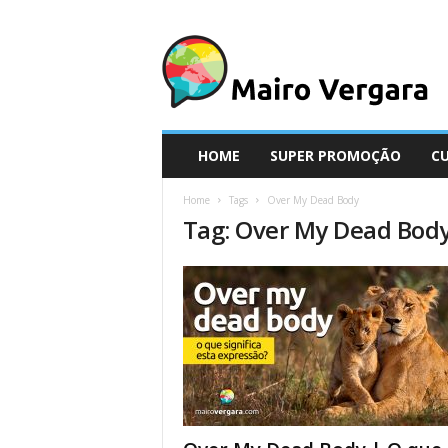
M
a
i
r
o
V
e
HOME
SUPER PROMOÇÃO
C
r
g
Home
Tags
Over My Dead Body
a
Tag: Over My Dead Bod
r
a