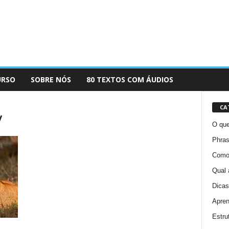
URSO
SOBRE NÓS
80 TEXTOS COM ÁUDIOS
CA
y
O que
Phras
Como 
Qual 
Dicas
Apren
Estru