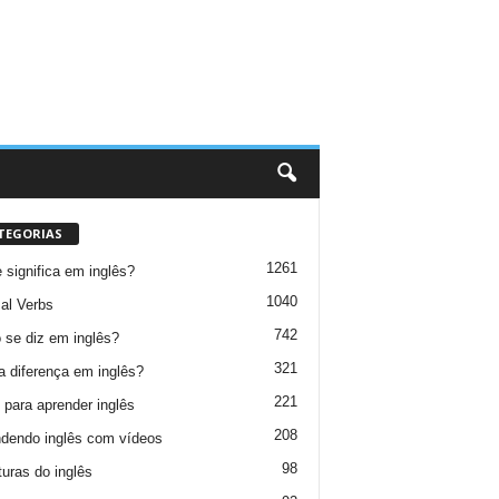
TEGORIAS
1261
 significa em inglês?
1040
al Verbs
742
se diz em inglês?
321
a diferença em inglês?
221
 para aprender inglês
208
dendo inglês com vídeos
98
turas do inglês