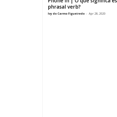
Phone In | O que significa e
phrasal verb?
Ivy do Carmo Figueiredo
-
Apr 28, 2020