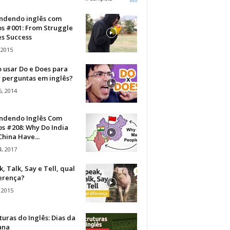
ndendo inglês com
os #001: From Struggle
s Success
 2015
 usar Do e Does para
r perguntas em inglês?
, 2014
ndendo Inglês Com
s #208: Why Do India
hina Have...
, 2017
, Talk, Say e Tell, qual
ferença?
 2015
turas do Inglês: Dias da
ana