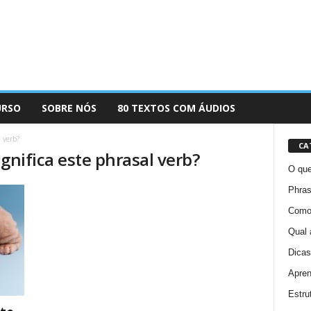
URSO
SOBRE NÓS
80 TEXTOS COM ÁUDIOS
 verb?
CA
gnifica este phrasal verb?
O que
Phras
Como 
Qual 
Dicas
Apren
Estru