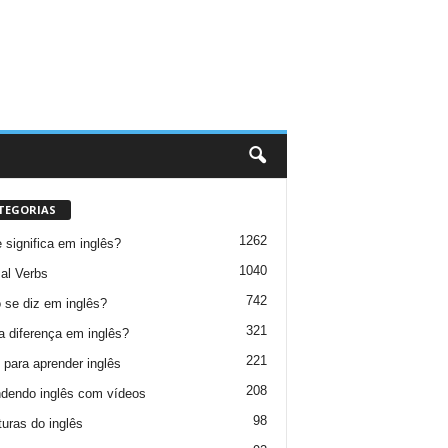
TEGORIAS
1262
 significa em inglês?
1040
al Verbs
742
se diz em inglês?
321
a diferença em inglês?
221
 para aprender inglês
208
dendo inglês com vídeos
98
turas do inglês