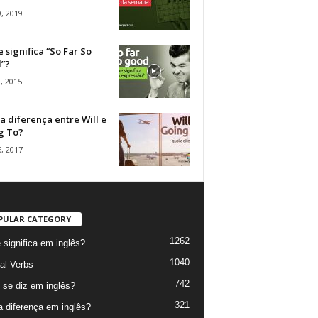
, 2019
 significa “So Far So
”?
, 2015
a diferença entre Will e
g To?
, 2017
PULAR CATEGORY
1262
 significa em inglês?
1040
al Verbs
742
se diz em inglês?
321
a diferença em inglês?