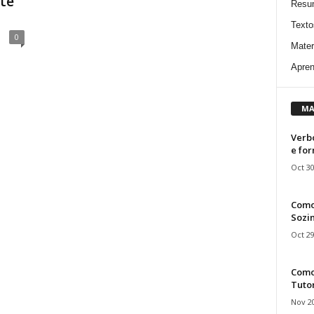
ste
Resu
Texto
0
Mater
Apren
MA
Verbo
e fo
Oct 30
Como
Sozin
Oct 29
Como 
Tuto
Nov 20