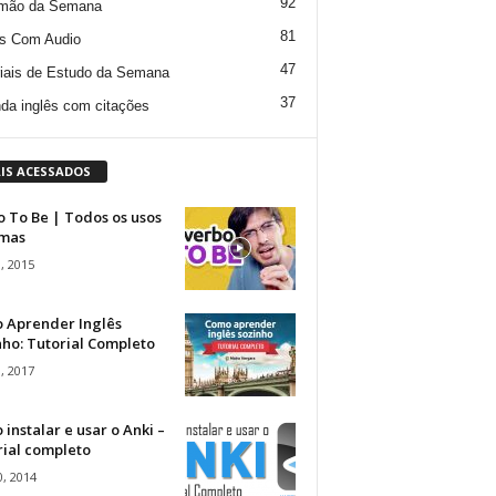
92
mão da Semana
81
s Com Audio
47
iais de Estudo da Semana
37
da inglês com citações
IS ACESSADOS
 To Be | Todos os usos
rmas
, 2015
 Aprender Inglês
ho: Tutorial Completo
, 2017
instalar e usar o Anki –
rial completo
, 2014