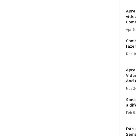
Apre
víde
Come
Apr 6,
Como
faze
Dec 16
Apre
Vídeo
And C
Nov 24
Speak
a di
Feb 5,
Estru
Sem