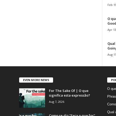
Feb 19
O que
Good
Apr 13
Qual 
Goin
Aug 15
EVEN MORE NEWS
PO
O que
For The Sake Of | O que
significa esta expressão?
Phras
Aug 7, 2026
Como 
Qual 
Como se diz “Seja o que for”