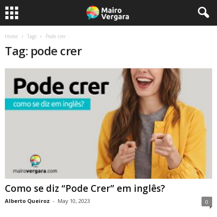
Home
Tags
Pode crer
Tag: pode crer
Como se diz “Pode Crer” em inglês?
Alberto Queiroz
-
May 10, 2023
0