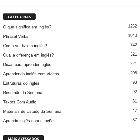
CATEGORIAS
1262
O que significa em inglês?
1040
Phrasal Verbs
742
Como se diz em inglês?
321
Qual a diferença em inglês?
221
Dicas para aprender inglês
208
Aprendendo inglês com vídeos
98
Estruturas do inglês
92
Resumão da Semana
81
Textos Com Audio
47
Materiais de Estudo da Semana
37
Aprenda inglês com citações
MAIS ACESSADOS