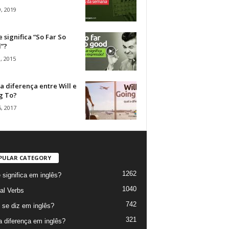
, 2019
 significa “So Far So
”?
, 2015
a diferença entre Will e
g To?
, 2017
PULAR CATEGORY
1262
 significa em inglês?
1040
al Verbs
742
se diz em inglês?
321
a diferença em inglês?