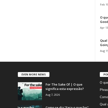
Feb 19
O que
Good
Apr 13
Qual 
Goin
Aug 15
EVEN MORE NEWS
PO
O que
For The Sake Of | O que
significa esta expressão?
Phras
Aug 7, 2026
Como 
Qual 
Como se diz “Seja o que for”