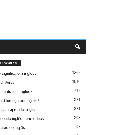
TEGORIAS
1262
 significa em inglês?
1040
al Verbs
742
se diz em inglês?
321
a diferença em inglês?
221
 para aprender inglês
208
dendo inglês com vídeos
98
turas do inglês