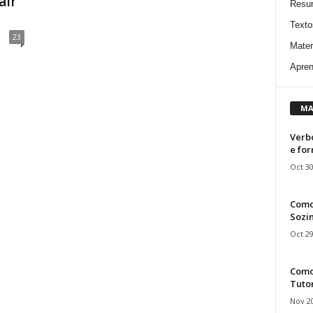
air”
Resu
Texto
23
Mater
Apren
MA
Verbo
e fo
Oct 30
Como
Sozin
Oct 29
Como 
Tuto
Nov 20