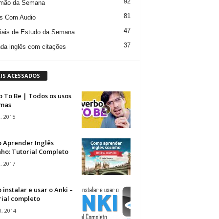
92
mão da Semana
81
s Com Audio
47
iais de Estudo da Semana
37
da inglês com citações
IS ACESSADOS
 To Be | Todos os usos
rmas
, 2015
 Aprender Inglês
ho: Tutorial Completo
, 2017
instalar e usar o Anki –
rial completo
, 2014