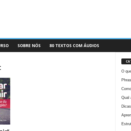
URSO
SOBRE NÓS
80 TEXTOS COM ÁUDIOS
CA
t
O que
Phras
Como 
Qual 
Dicas
Apren
Estru