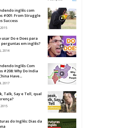
ndendo inglês com
os #001: From Struggle
s Success
 2015
 usar Do e Does para
r perguntas em inglês?
, 2014
ndendo Inglês Com
s #208: Why Do India
hina Have...
, 2017
, Talk, Say e Tell, qual
ferença?
 2015
turas do Inglês: Dias da
ana