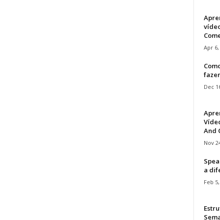
Apre
víde
Come
Apr 6,
Como
faze
Dec 16
Apre
Vídeo
And C
Nov 24
Speak
a di
Feb 5,
Estru
Sem