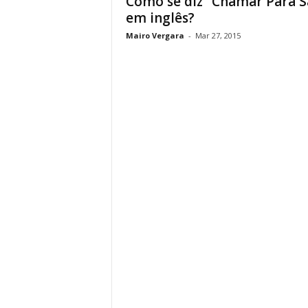
Como se diz “Chamar Para S
em inglês?
Mairo Vergara
-
Mar 27, 2015