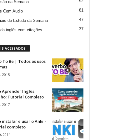
92
mão da Semana
81
s Com Audio
47
iais de Estudo da Semana
37
da inglês com citações
IS ACESSADOS
 To Be | Todos os usos
rmas
, 2015
 Aprender Inglês
ho: Tutorial Completo
, 2017
instalar e usar o Anki –
rial completo
, 2014