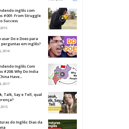
ndendo inglês com
os #001: From Struggle
s Success
 2015
 usar Do e Does para
r perguntas em inglês?
, 2014
ndendo Inglês Com
s #208: Why Do India
hina Have...
, 2017
, Talk, Say e Tell, qual
ferença?
 2015
turas do Inglês: Dias da
ana