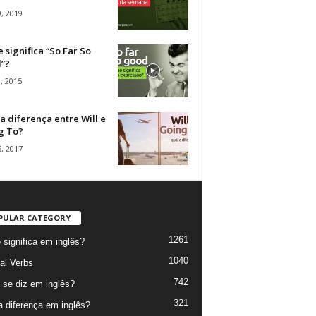
, 2019
 significa “So Far So
”?
, 2015
a diferença entre Will e
g To?
, 2017
PULAR CATEGORY
1261
 significa em inglês?
1040
al Verbs
742
se diz em inglês?
321
a diferença em inglês?