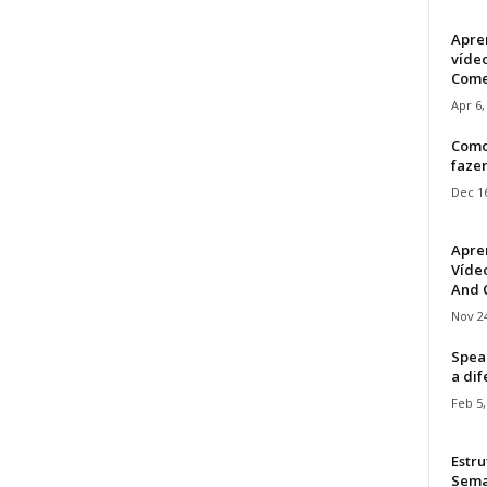
Apre
víde
Come
Apr 6,
Como
faze
Dec 16
Apre
Vídeo
And C
Nov 24
Speak
a di
Feb 5,
Estru
Sem