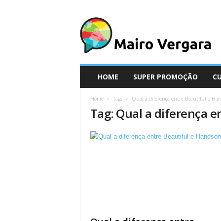
M
a
i
r
o
V
e
HOME
SUPER PROMOÇÃO
C
r
g
Home
Tags
Qual a diferença entre Beautiful e H
a
Tag: Qual a diferença 
r
a