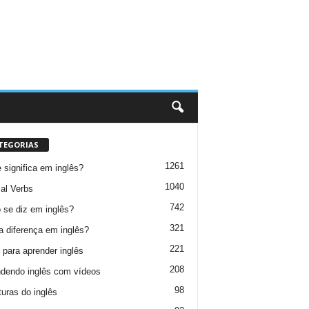
TEGORIAS
1261
 significa em inglês?
1040
al Verbs
742
se diz em inglês?
321
a diferença em inglês?
221
 para aprender inglês
208
dendo inglês com vídeos
98
turas do inglês