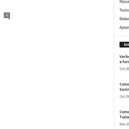
Resu
Texto
4
Mater
Apren
MA
Verbo
e fo
Oct 30
Como
Sozin
Oct 29
Como 
Tuto
Nov 20