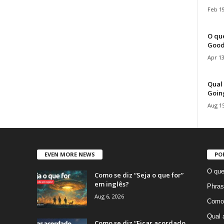
Feb 19
O que
Good
Apr 13
Qual 
Goin
Aug 15
EVEN MORE NEWS
PO
O que
Como se diz “Seja o que for”
em inglês?
Phras
Aug 6, 2026
Como 
Qual 
Como se diz “Ficar acordado