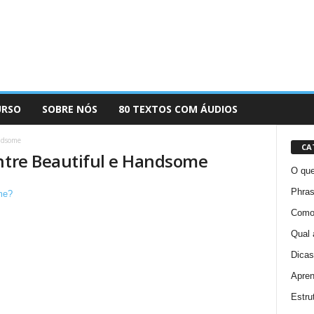
URSO
SOBRE NÓS
80 TEXTOS COM ÁUDIOS
andsome
CA
entre Beautiful e Handsome
O que
Phras
Como 
Qual 
Dicas
Apren
Estru