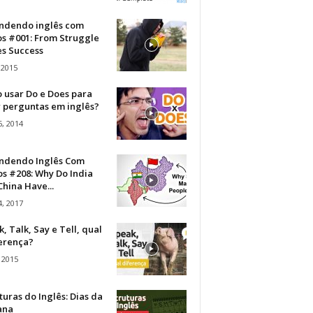
ndendo inglês com
os #001: From Struggle
s Success
 2015
 usar Do e Does para
r perguntas em inglês?
, 2014
ndendo Inglês Com
s #208: Why Do India
hina Have...
, 2017
, Talk, Say e Tell, qual
ferença?
 2015
turas do Inglês: Dias da
ana