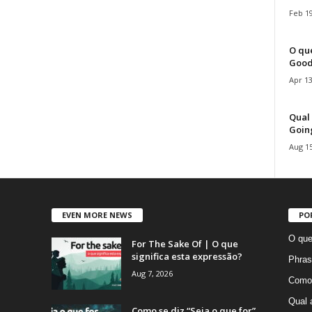
Feb 19
O que
Good
Apr 13
Qual 
Goin
Aug 15
EVEN MORE NEWS
PO
O que
For The Sake Of | O que
significa esta expressão?
Phras
Aug 7, 2026
Como 
Qual 
Como se diz “Seja o que for”