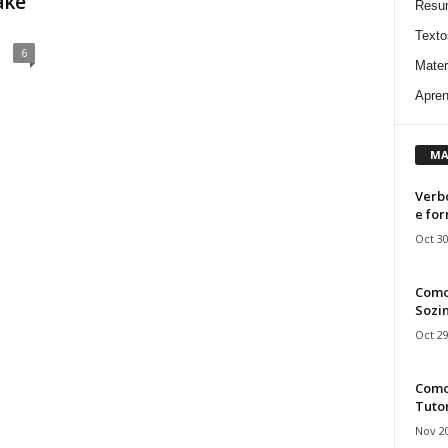
ake
Resu
Texto
6
Mater
Apren
MA
Verbo
e fo
Oct 30
Como
Sozin
Oct 29
Como 
Tuto
Nov 20