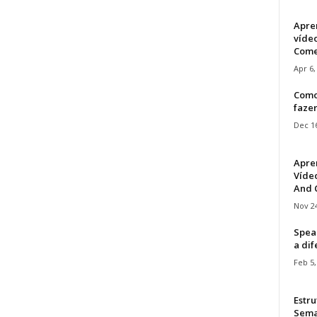
Apre
víde
Come
Apr 6,
Como
faze
Dec 16
Apre
Vídeo
And C
Nov 24
Speak
a di
Feb 5,
Estru
Sem