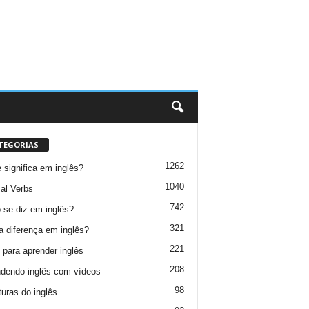
TEGORIAS
1262
 significa em inglês?
1040
al Verbs
742
se diz em inglês?
321
a diferença em inglês?
221
 para aprender inglês
208
dendo inglês com vídeos
98
turas do inglês