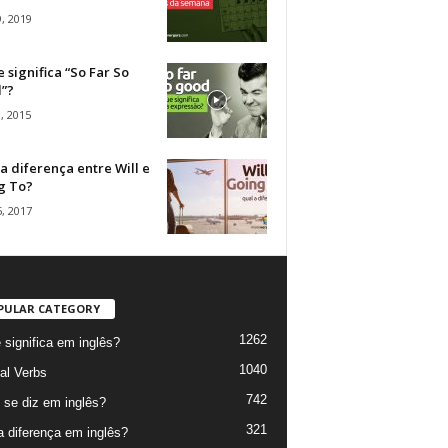
, 2019
 significa “So Far So
”?
, 2015
a diferença entre Will e
g To?
, 2017
PULAR CATEGORY
1262
 significa em inglês?
1040
al Verbs
742
se diz em inglês?
321
a diferença em inglês?