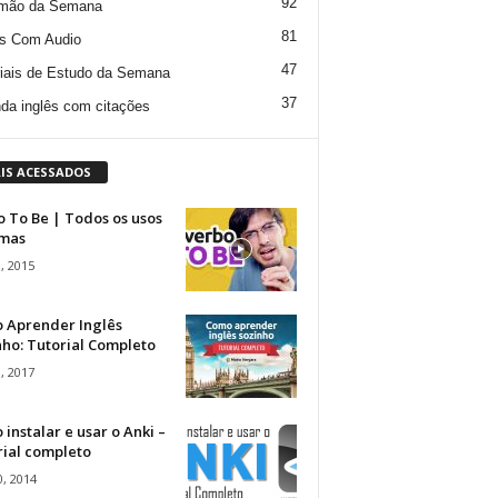
92
mão da Semana
81
s Com Audio
47
iais de Estudo da Semana
37
da inglês com citações
IS ACESSADOS
 To Be | Todos os usos
rmas
, 2015
 Aprender Inglês
ho: Tutorial Completo
, 2017
instalar e usar o Anki –
rial completo
, 2014