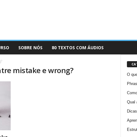
URSO
SOBRE NÓS
80 TEXTOS COM ÁUDIOS
g?
CA
ntre mistake e wrong?
O que
Phras
Como 
Qual 
Dicas
Apren
Estru